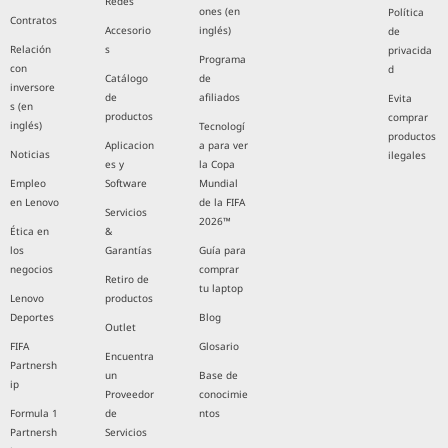
Redes
ones (en
Política
Contratos
Accesorio
inglés)
de
Relación
s
privacida
Programa
con
d
Catálogo
de
inversore
de
afiliados
Evita
s (en
productos
comprar
inglés)
Tecnologí
productos
Aplicacion
a para ver
Noticias
ilegales
es y
la Copa
Empleo
Software
Mundial
en Lenovo
de la FIFA
Servicios
2026™
Ética en
&
los
Garantías
Guía para
negocios
comprar
Retiro de
tu laptop
Lenovo
productos
Deportes
Blog
Outlet
FIFA
Glosario
Encuentra
Partnersh
un
Base de
ip
Proveedor
conocimie
Formula 1
de
ntos
Partnersh
Servicios