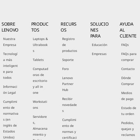
SOBRE
PRODUC
RECURS
SOLUCIO
AYUDA
LENOVO
TOS
OS
NES
AL
PARA
CLIENTE
Nuestra
Laptops &
Registro
Empresa
Ultrabook
de
Educación
FAQs
s
productos
Tecnologí
Empresas
FAQs para
a más
Tablets
Soporte
comprar
inteligent
Computad
Foro
Contacto
e para
oras de
todos
Lenovo
Dónde
escritorio
Partner
Comprar
Informaci
y all in
Hub
ón Legal
one
Medios
Recibir
de pago
Cumplimi
Workstati
novedade
ento de
ons
Estado de
s
normativa
tu orden
Servidore
s (en
Cumplimi
s,
Pedidos,
inglés de
ento de
Almacena
quejas y
Estados
normas y
miento y
reclamos
Unidos)
certificaci