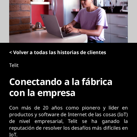
p
r
i
n
c
i
p
< Volver a todas las historias de clientes
a
l
Telit
Conectando a la fábrica
con la empresa
Con más de 20 años como pionero y líder en
productos y software de Internet de las cosas (IoT)
de nivel empresarial, Telit se ha ganado la
reputación de resolver los desafíos más difíciles en
IoT.