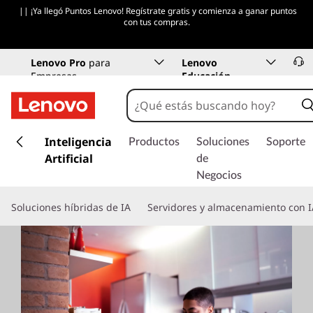
|| ¡Ya llegó Puntos Lenovo! Regístrate gratis y comienza a ganar puntos
con tus compras.
Lenovo Pro
para
Lenovo
Empresas
Educación
I
r
Inteligencia
Productos
Soluciones
Soporte
a
Artificial
de
l
Negocios
c
o
Soluciones híbridas de IA
Servidores y almacenamiento con I
n
t
e
n
i
d
o