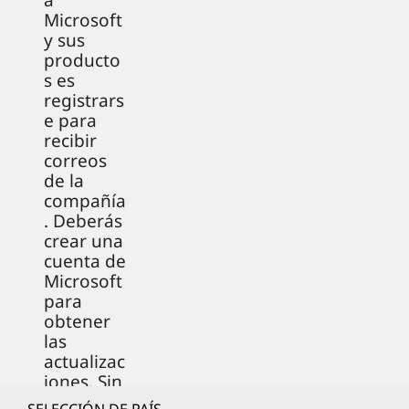
a
Microsoft
y sus
producto
s es
registrars
e para
recibir
correos
de la
compañía
. Deberás
crear una
cuenta de
Microsoft
para
obtener
las
actualizac
iones. Sin
embargo,