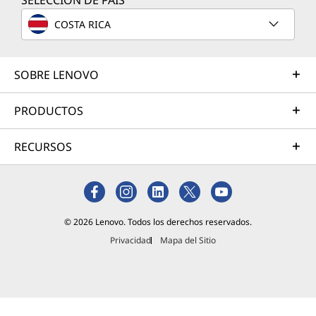
SELECCIÓN DE PAÍS
si ya
tienes
COSTA RICA
una
cuenta de
Xbox,
SOBRE LENOVO
Hotmail o
Messenge
PRODUCTOS
r, no
deberás
RECURSOS
crear una
nueva
para
recibir
informaci
© 2026 Lenovo. Todos los derechos reservados.
ón. Antes
de
Privacidad
Mapa del Sitio
instalar
cualquier
Lee más
actualizac
ión,