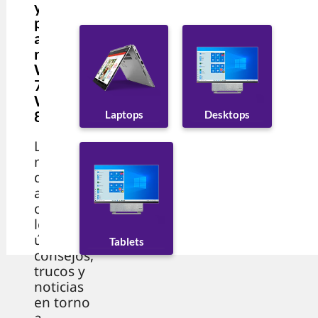
y trucos
para
actualiza
r de
Windows
7 a
Windows
8?
Desktops
Laptops
La mejor
manera
de estar
actualizad
o sobre
los
últimos
Tablets
consejos,
trucos y
noticias
en torno