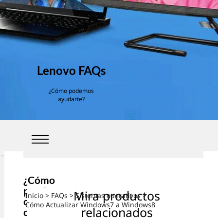
Lenovo FAQs
¿Cómo podemos
ayudarte?
¿Cómo
puedo
Mira productos
Inicio
>
FAQs
>
Sistemas operativos
>
obtener
Cómo Actualizar Windows7 a Windows8
relacionados
consejos