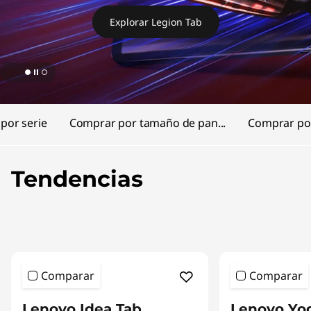
n
Explorar Legion Tab
o
v
o
:
por serie
Comprar por tamaño de pan...
Comprar po
C
Tendencias
o
m
p
r
Comparar
Comparar
a
Lenovo Idea Tab
Lenovo Yo