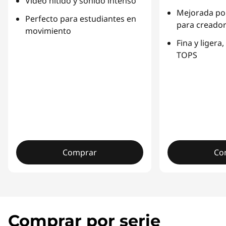
Vídeo nítido y sonido intenso
Mejorada por
Perfecto para estudiantes en
para creado
movimiento
Fina y ligera,
TOPS
Comprar
Co
Comprar por serie