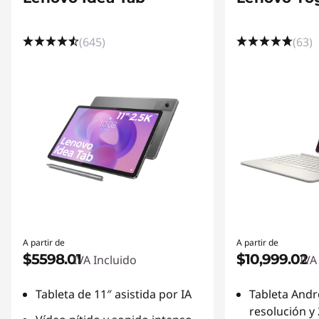
t
(645)
(63)
a
b
l
e
t
a
s
A partir de
A partir de
$5598.01
$10,999.02
IVA Incluido
IVA
Tableta de 11″ asistida por IA
Tableta Andr
resolución y 