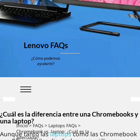
Lenovo FAQs
¿Cómo podemos
ayudarte?
¿Cuál es la diferencia entre una Chromebooks y
una laptop?
Inicio
>
FAQs
>
Laptops FAQs
>
Chromebook vs. laptop: ¿Cuál es la
Aunque tanto las
laptops
como las Chromebook
adecuada?