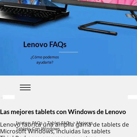
Lenovo FAQs
¿Cómo podemos
ayudarte?
Las mejores tablets con Windows de Lenovo
Inicio
>
FAQs
>
Tablet FAQs
> Mejores
Lenovo fabrica una amplia gama de tablets de
Tablets-Con Windows
Microsoft Windows, incluidas las tablets