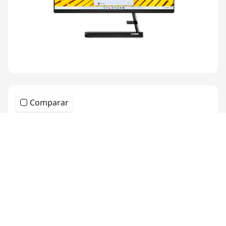
Comparar
Lenovo Yoga AIO 9i 8va Gen (32”,
Intel)