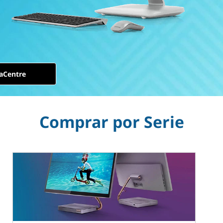
aCentre
Comprar por Serie