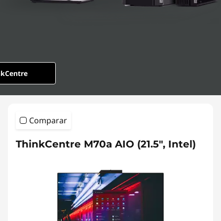
nkCentre
Comparar
ThinkCentre M70a AIO (21.5", Intel)