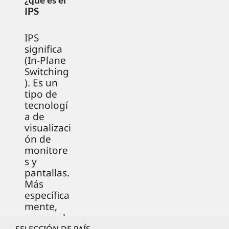
IPS
IPS
significa
(In-Plane
Switching
). Es un
tipo de
tecnologí
a de
visualizaci
ón de
monitore
s y
pantallas.
Más
específica
mente,
un panel