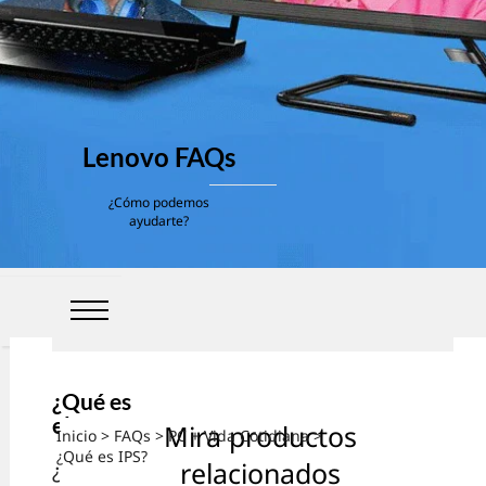
Lenovo FAQs
¿Cómo podemos
ayudarte?
¿Qué es
el IPS?
Mira productos
Inicio
>
FAQs
>
PC + Vida Cotidiana
>
¿Qué es IPS?
relacionados
¿Alguna