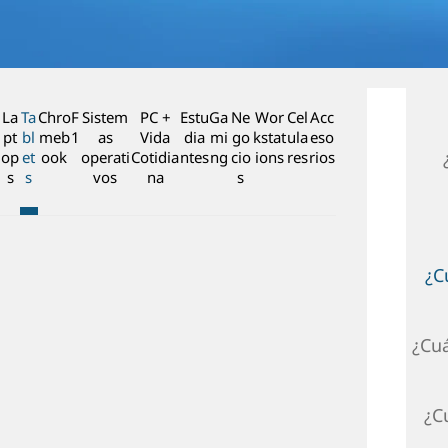
n
c
i
p
a
La
Ta
Chro
F
Sistem
PC +
Estu
Ga
Ne
Wor
Cel
Acc
l
pt
bl
meb
1
as
Vida
dia
mi
go
kstat
ula
eso
op
et
ook
operati
Cotidia
ntes
ng
cio
ions
res
rios
s
s
vos
na
s
¿C
¿Cuá
¿C