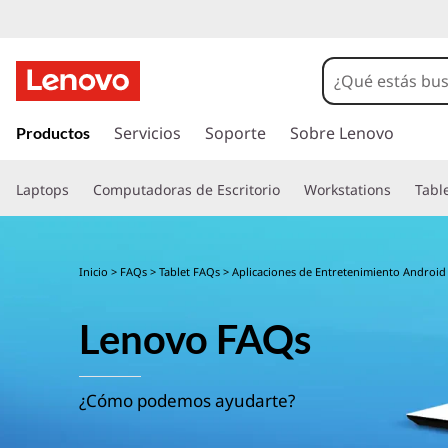
I
r
Servicios
Soporte
Sobre Lenovo
Productos
a
l
Laptops
Computadoras de Escritorio
Workstations
Tabl
c
o
n
t
Inicio
>
FAQs
>
Tablet FAQs
> Aplicaciones de Entretenimiento Android
e
n
Lenovo FAQs
i
d
o
p
¿Cómo podemos ayudarte?
r
i