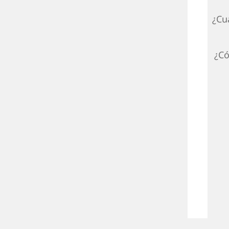
¿Cu
¿Có