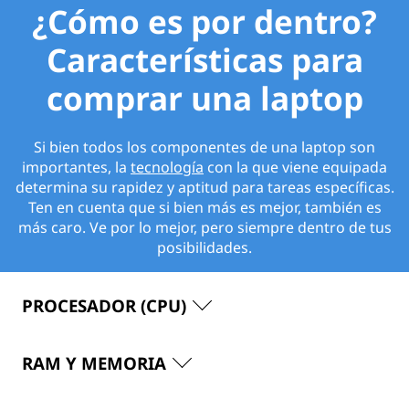
¿Cómo es por dentro?
Características para
comprar una laptop
Si bien todos los componentes de una laptop son
importantes, la
tecnología
con la que viene equipada
determina su rapidez y aptitud para tareas específicas.
Ten en cuenta que si bien más es mejor, también es
más caro. Ve por lo mejor, pero siempre dentro de tus
posibilidades.
PROCESADOR (CPU)
RAM Y MEMORIA