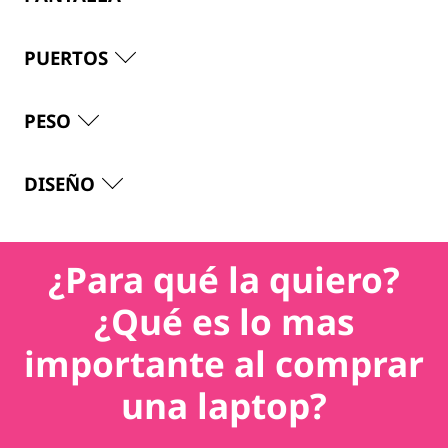
PUERTOS
PESO
DISEÑO
¿Para qué la quiero?
¿Qué es lo mas
importante al comprar
una laptop?