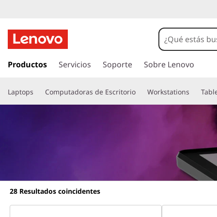
I
r
Productos
Servicios
Soporte
Sobre Lenovo
a
l
Laptops
Computadoras de Escritorio
Workstations
Tabl
c
o
n
t
e
n
i
d
o
28
Resultados coincidentes
p
r
i