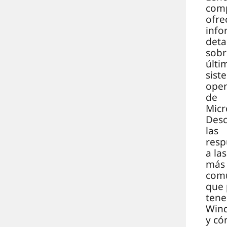
com
ofre
info
deta
sobr
últi
sist
oper
de
Micr
Des
las
resp
a la
más
com
que
tene
Win
y c