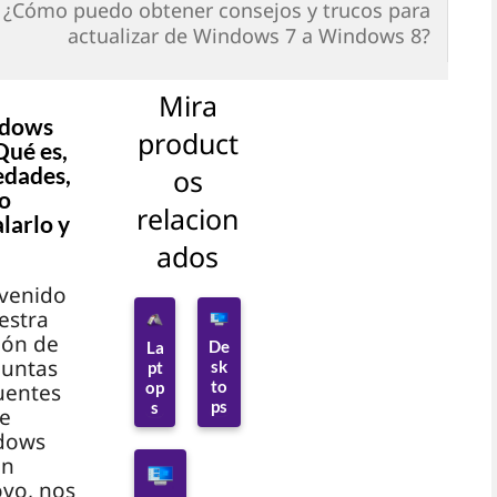
¿Cómo puedo obtener consejos y trucos para
actualizar de Windows 7 a Windows 8?
Mira
dows
product
Qué es,
edades,
os
o
relacion
alarlo y
ados
venido
estra
ión de
De
La
untas
sk
pt
to
op
uentes
ps
s
e
dows
En
vo, nos