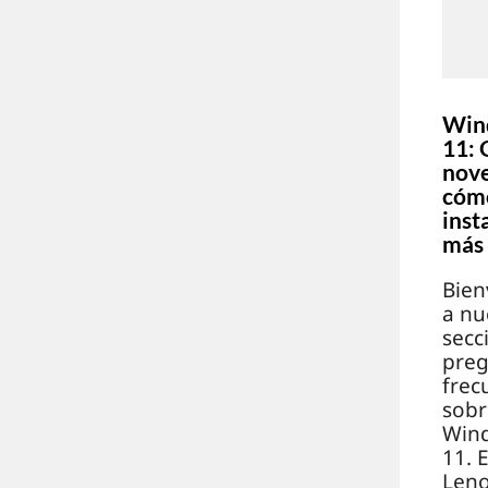
Win
11: 
nov
cóm
inst
más
Bien
a nu
secc
preg
frec
sobr
Win
11. 
Leno