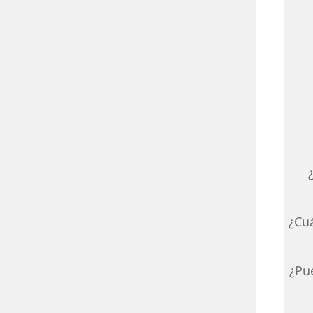
¿Cu
¿Pu