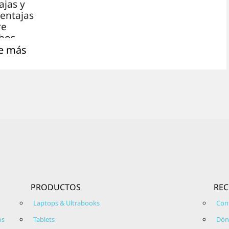
ajas y
entajas
re
hos
s más-,
e más
sólo
nos de
enidos
 vamos
tar.
es el
ema
ativo
osoft
PRODUCTOS
RE
ows 11?
 estás
Laptops & Ultrabooks
Con
guntand
os
Tablets
Dón
é es