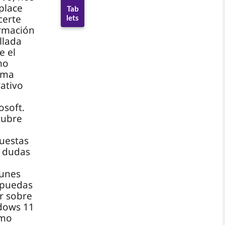
place
Tab
certe
lets
rmación
llada
e el
mo
ema
ativo
osoft.
cubre
uestas
s dudas
unes
 puedas
r sobre
dows 11
ómo