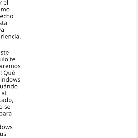
r el
imo
vecho
sta
va
riencia.
este
ulo te
taremos
! Qué
Windows
cuándo
 al
cado,
o se
para
dows
sus