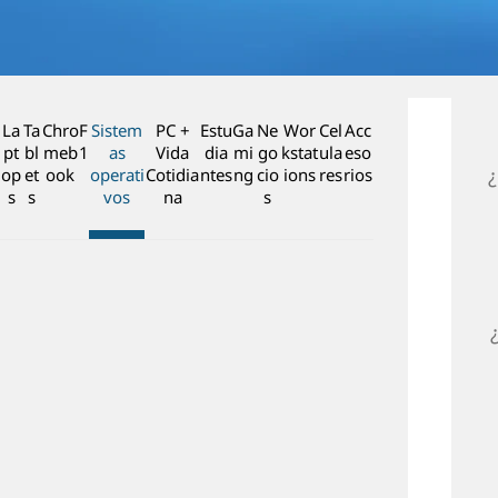
n
c
i
p
a
La
Ta
Chro
F
Sistem
PC +
Estu
Ga
Ne
Wor
Cel
Acc
l
pt
bl
meb
1
as
Vida
dia
mi
go
kstat
ula
eso
op
et
ook
operati
Cotidia
ntes
ng
cio
ions
res
rios
s
s
vos
na
s