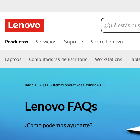
I
r
Servicios
Soporte
Sobre Lenovo
Productos
a
l
Laptops
Computadoras de Escritorio
Workstations
Tabl
c
o
n
t
Inicio
>
FAQs
>
Sistemas operativos
> Windows 11
e
n
Lenovo FAQs
i
d
o
p
¿Cómo podemos ayudarte?
r
i