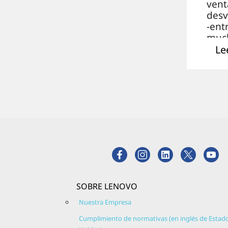
vent
desv
-ent
muc
tema
Le
son 
algu
los
cont
que
a tra
¿Qué 
sist
oper
Micr
SOBRE LENOVO
Wind
Si te
Nuestra Empresa
pre
Cumplimiento de normativas (en inglés de Estad
o qu