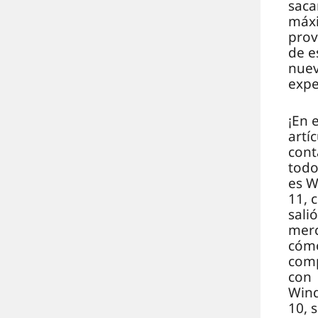
saca
máx
pro
de e
nue
expe
¡En 
artíc
con
todo
es 
11, 
salió
mer
cóm
com
con
Win
10, 