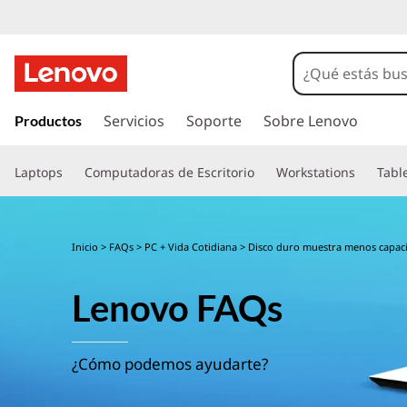
I
r
Servicios
Soporte
Sobre Lenovo
Productos
a
l
Laptops
Computadoras de Escritorio
Workstations
Tabl
c
o
n
t
Inicio
>
FAQs
>
PC + Vida Cotidiana
> Disco duro muestra menos capac
e
n
Lenovo FAQs
i
d
o
p
¿Cómo podemos ayudarte?
r
i