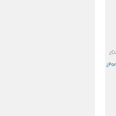
¿C
¿Por