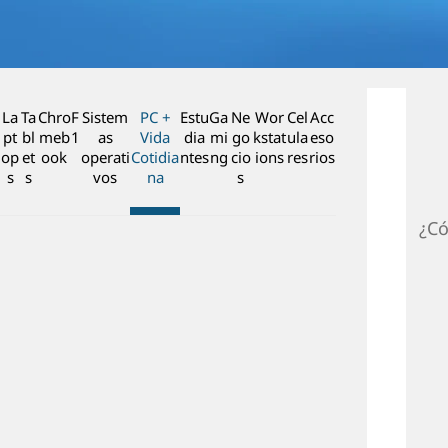
n
c
i
p
a
La
Ta
Chro
F
Sistem
PC +
Estu
Ga
Ne
Wor
Cel
Acc
l
pt
bl
meb
1
as
Vida
dia
mi
go
kstat
ula
eso
op
et
ook
operati
Cotidia
ntes
ng
cio
ions
res
rios
s
s
vos
na
s
¿Có