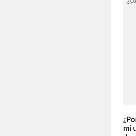
¿Có
¿Po
mi 