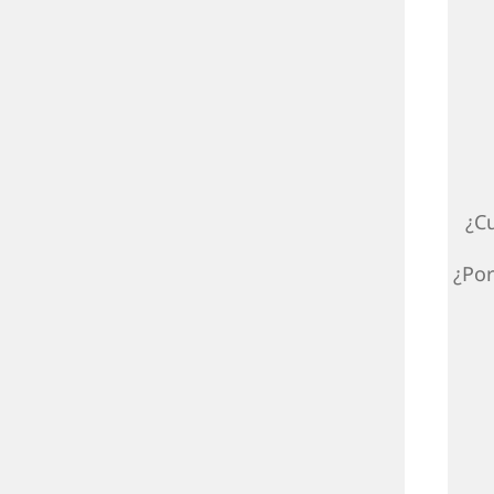
¿C
¿Por