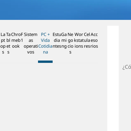
n
c
i
p
a
La
Ta
Chro
F
Sistem
PC +
Estu
Ga
Ne
Wor
Cel
Acc
l
pt
bl
meb
1
as
Vida
dia
mi
go
kstat
ula
eso
op
et
ook
operati
Cotidia
ntes
ng
cio
ions
res
rios
s
s
vos
na
s
¿Có