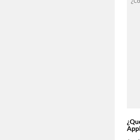
¿Có
¿Qué
App