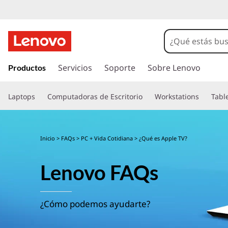
I
r
Servicios
Soporte
Sobre Lenovo
Productos
a
l
Laptops
Computadoras de Escritorio
Workstations
Tabl
c
o
n
t
Inicio
>
FAQs
>
PC + Vida Cotidiana
> ¿Qué es Apple TV?
e
n
Lenovo FAQs
i
d
o
p
¿Cómo podemos ayudarte?
r
i