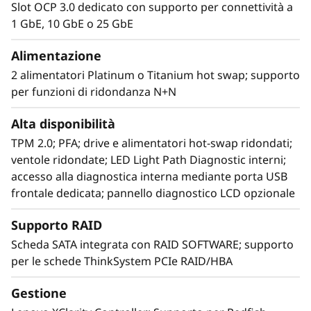
Slot OCP 3.0 dedicato con supporto per connettività a
1 GbE, 10 GbE o 25 GbE
Alimentazione
2 alimentatori Platinum o Titanium hot swap; supporto
per funzioni di ridondanza N+N
Alta disponibilità
TPM 2.0; PFA; drive e alimentatori hot-swap ridondati;
ventole ridondate; LED Light Path Diagnostic interni;
Design agile e intelligente
accesso alla diagnostica interna mediante porta USB
La progettazione di un sistema che offra la
frontale dedicata; pannello diagnostico LCD opzionale
massima trasparenza di scalabilità non è
semplice. Ma il server SR850 V2 integra tutte le
Supporto RAID
caratteristiche di design necessarie a garantire
Scheda SATA integrata con RAID SOFTWARE; supporto
una facile espansione per processori,
per le schede ThinkSystem PCIe RAID/HBA
memoria, storage e funzionalità di rete, con la
possibilità di gestire anche le aree di attività
Gestione
aziendali maggiormente soggette