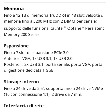
gestire con la massima semplicità i carichi di
Memoria
lavoro standard, come quelli associati alla
Fino a 12 TB di memoria TruDDR4 in 48 slot; velocità di
gestione delle applicazioni di amministrazione
memoria fino a 3200 MHz con 2 DIMM per canale;
aziendale generiche e di consolidamento, pur
®
supporto delle funzionalità Intel
Optane™ Persistent
consentendo l’espansione della soluzione per
Memory 200 Series
adattarla alle esigenze di crescita delle aree
aziendali maggiormente soggette a
Espansione
espansione. State al passo con le mutevoli
Fino a 7 slot di espansione PCIe 3.0
esigenze di crescita IT, grazie alle funzionalità
Anteriori: VGA, 1x USB 3.1, 1x USB 2.0
di espansione dei più recenti prodotti server
Posteriori: 2x USB 3.1, porta seriale, porta VGA, porta
2U/4S Lenovo, equipaggiati con processori
di gestione dedicata 1 GbE
®
®
Intel
Xeon
Scalable di terza generazione.
Storage interno
Fino a 24 drive da 2,5”; supporta fino a 24 drive NVMe
(16 con connessione 1:1); 2 drive da 7 mm.
Interfaccia di rete