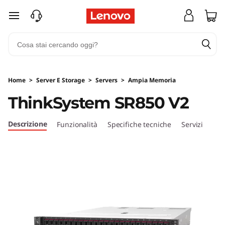
T
passa a contenuto principale
h
i
n
Home
>
Server E Storage
>
Servers
>
Ampia Memoria
k
ThinkSystem SR850 V2
S
Descrizione
Funzionalità
Specifiche tecniche
Servizi
y
s
t
e