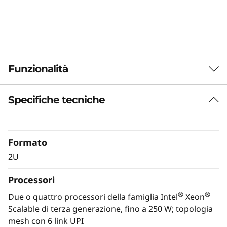
Funzionalità
Specifiche tecniche
Formato
2U
Processori
®
®
Due o quattro processori della famiglia Intel
Xeon
Scalable di terza generazione, fino a 250 W; topologia
Ottimizzato per la crescita
mesh con 6 link UPI
Lenovo ThinkSystem SR850 V2 è in grado di