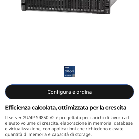
m
S
R
8
5
ThinkSystem SR850 V2
0
V
2
Configura e ordina
Efficienza calcolata, ottimizzata per la crescita
Il server 2U/4P SR850 V2 è progettato per carichi di lavoro ad
elevato volume di crescita, elaborazione in memoria, database
e virtualizzazione, con applicazioni che richiedono elevate
quantità di memoria e capacità di storage.