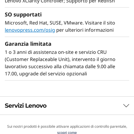
Lenovo XClarity Controller; Supporto per Redfish
all'espansione dei carichi di lavoro.
SO supportati
Con XClarity la gestione dei processi di
Microsoft, Red Hat, SUSE, VMware. Visitare il sito
integrazione diventa un’operazione semplice e
lenovopress.com/osig
per ulteriori informazioni
standardizzata, che consente di ridurre i tempi
di provisioning fino al 95% rispetto alle
Garanzia limitata
operazioni manuali. ThinkShield protegge
1 o 3 anni di assistenza on-site e servizio CRU
l’azienda durante l’intero ciclo operativo, da
(Customer Replaceable Unit), intervento il giorno
quello di sviluppo a quello di smaltimento.
lavorativo successivo alla chiamata dalle 9.00 alle
17.00, upgrade del servizio opzionali
Servizi Lenovo
Sui nostri prodotti è possibile attivare applicazioni di controllo parentale,
Servizi d’infrastruttura TruScale
scopri come