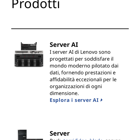
Prodotti
t
s
&
Server AI
S
I server AI di Lenovo sono
progettati per soddisfare il
o
mondo moderno pilotato dai
dati, fornendo prestazioni e
l
affidabilità eccezionali per le
u
organizzazioni di ogni
dimensione.
t
Esplora i server AI
i
o
Server