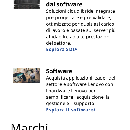
dal software
i
Soluzioni cloud ibride integrate
pre-progettate e pre-validate,
d
ottimizzate per qualsiasi carico
di lavoro e basate sui server più
e
affidabili e ad alte prestazioni
del settore.
r
Esplora SDI
s
Software
Acquista applicazioni leader del
settore e software Lenovo con
l'hardware Lenovo per
semplificare l'acquisizione, la
gestione e il supporto.
Esplora il software
Marchi