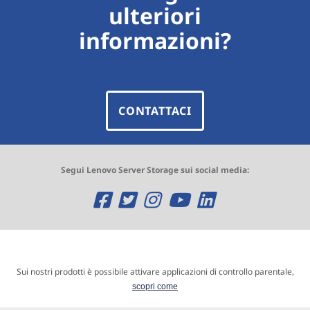
ulteriori
informazioni?
CONTATTACI
Segui Lenovo Server Storage sui social media:
O
O
O
O
O
p
p
p
p
p
e
e
e
e
e
n
n
n
n
n
Sui nostri prodotti è possibile attivare applicazioni di controllo parentale,
scopri come
s
s
s
s
s