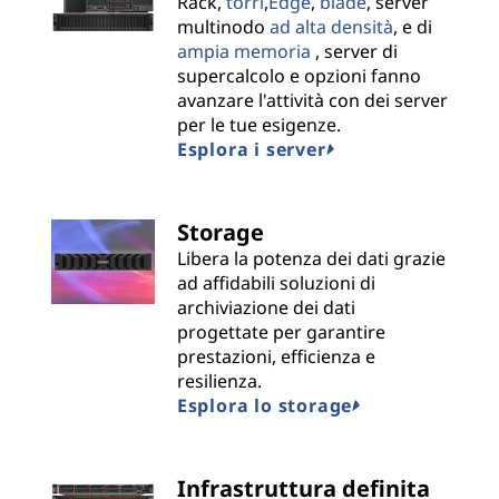
n
Rack,
torri
,
Edge
,
blade
, server
multinodo
ad alta densità
, e di
s
ampia memoria
, server di
supercalcolo e opzioni fanno
|
avanzare l'attività con dei server
per le tue esigenze.
B
Esplora i server
e
Storage
s
Libera la potenza dei dati grazie
ad affidabili soluzioni di
t
archiviazione dei dati
progettate per garantire
P
prestazioni, efficienza e
resilienza.
r
Esplora lo storage
o
v
Infrastruttura definita