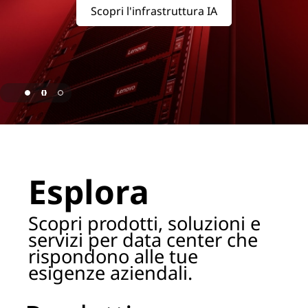
o
Scopri l'infrastruttura IA
r
a
g
e
page hero 1/3 Lenovo nominato leader ISG per l'IA
P
r
Esplora
o
Scopri prodotti, soluzioni e
d
servizi per data center che
rispondono alle tue
u
esigenze aziendali.
c