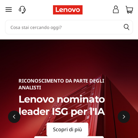
S
passa a contenuto principale
e
r
v
e
r
RICONOSCIMENTO DA PARTE DEGLI
s
ANALISTI
&
Lenovo nominato
leader ISG per l'IA
S
t
Scopri di più