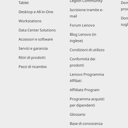
Legion Community
Tablet
Dom
prod
Iscrizione tramite e-
Desktop e All-in-One
mail
Dom
Workstations
sugl
Forum Lenovo
Data Center Solutions
Blog Lenovo (in
Accessori e software
inglese)
Servizi e garanzia
Condizioni di utilizzo
Ritiri di prodotti
Conformità dei
prodotti
Pezzi di ricambio
Lenovo Programma
Affiliati
Affiiliate Program
Programma acquisti
per dipendenti
Glossario
Base di conoscenza