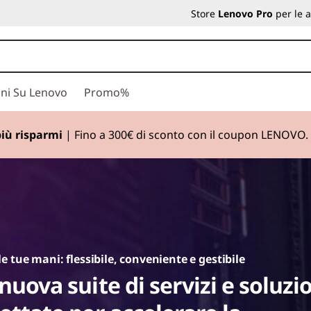
Store
Lenovo Pro
per le 
ni Su Lenovo
Promo%
più risparmi
| Fino a 300€ di sconto con il coupon LENOVO.
Currently displaying item 1 of
vo Legion
gli atleti di Esports World Cup