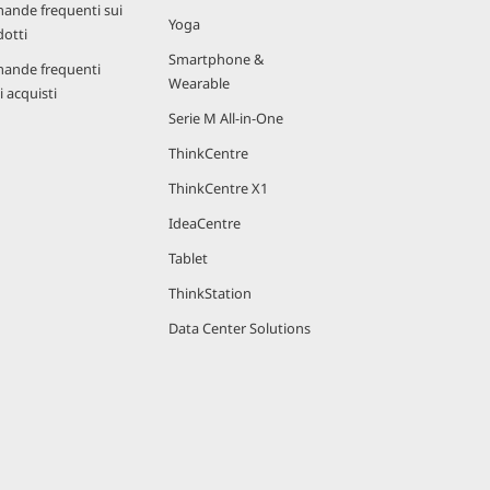
ande frequenti sui
Yoga
otti
Smartphone &
ande frequenti
Wearable
i acquisti
Serie M All-in-One
ThinkCentre
ThinkCentre X1
IdeaCentre
Tablet
ThinkStation
Data Center Solutions