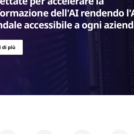
ggia con Legion, a cui si affida
rrenti di Esports d'élite.
sta Legion
renti di Esports d'élite.