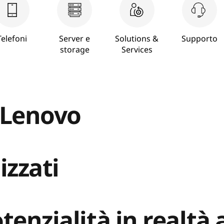
Telefoni
Server e
Solutions &
Supporto
storage
Services
i Lenovo
izzati
tenzialità in realtà 