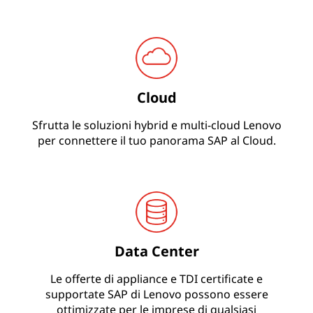
s
O
n
Cloud
e
Sfrutta le soluzioni hybrid e multi-cloud Lenovo
&
per connettere il tuo panorama SAP al Cloud.
S
/
4
Data Center
H
Le offerte di appliance e TDI certificate e
A
supportate SAP di Lenovo possono essere
ottimizzate per le imprese di qualsiasi