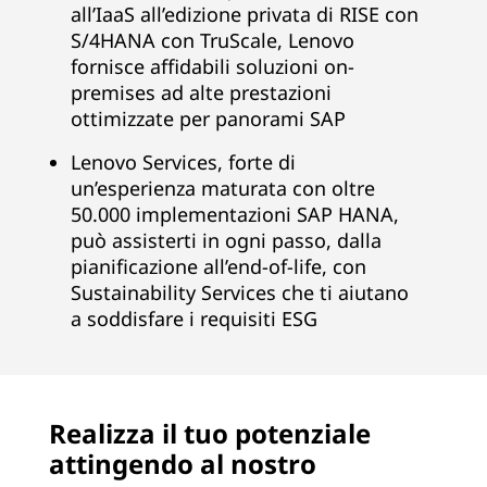
i
all’IaaS all’edizione privata di RISE con
S/4HANA con TruScale, Lenovo
t
fornisce affidabili soluzioni on-
premises ad alte prestazioni
e
ottimizzate per panorami SAP
,
Lenovo Services, forte di
B
un’esperienza maturata con oltre
50.000 implementazioni SAP HANA,
u
può assisterti in ogni passo, dalla
pianificazione all’end-of-life, con
s
Sustainability Services che ti aiutano
a soddisfare i requisiti ESG
i
n
e
Realizza il tuo potenziale
attingendo al nostro
s