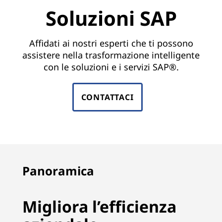
n
Soluzioni SAP
s
|
Affidati ai nostri esperti che ti possono
assistere nella trasformazione intelligente
S
con le soluzioni e i servizi SAP®.
A
CONTATTACI
P
H
A
N
Panoramica
A
Migliora l’efficienza
,