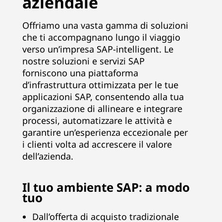
aziendale
B
Offriamo una vasta gamma di soluzioni
u
che ti accompagnano lungo il viaggio
verso un’impresa SAP-intelligent. Le
s
nostre soluzioni e servizi SAP
forniscono una piattaforma
i
d’infrastruttura ottimizzata per le tue
n
applicazioni SAP, consentendo alla tua
organizzazione di allineare e integrare
e
processi, automatizzare le attività e
garantire un’esperienza eccezionale per
s
i clienti volta ad accrescere il valore
dell’azienda.
s
S
Il tuo ambiente SAP: a modo
tuo
u
Dall’offerta di acquisto tradizionale