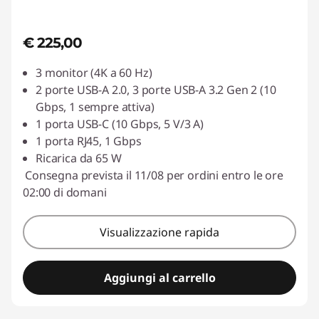
&
€ 225,00
P
3 monitor (4K a 60 Hz)
o
2 porte USB-A 2.0, 3 porte USB-A 3.2 Gen 2 (10
r
Gbps, 1 sempre attiva)
1 porta USB-C (10 Gbps, 5 V/3 A)
t
1 porta RJ45, 1 Gbps
Ricarica da 65 W
R
Consegna prevista il 11/08 per ordini entro le ore
02:00 di domani
e
p
Visualizzazione rapida
l
Aggiungi al carrello
i