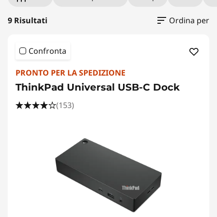
i
n
9 Risultati
Ordina per
g
Confronta
S
PRONTO PER LA SPEDIZIONE
t
ThinkPad Universal USB-C Dock
a
(153)
t
i
o
n
s