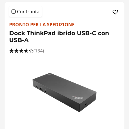
c
Confronta
a
PRONTO PER LA SPEDIZIONE
t
Dock ThinkPad ibrido USB-C con
o
USB-A
r
(134)
s