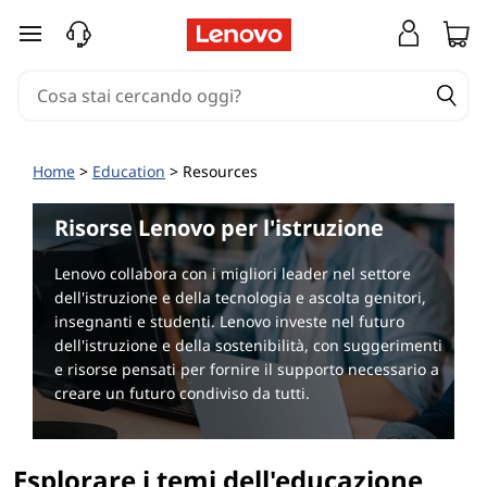
R
passa a contenuto principale
i
s
o
Home
>
Education
> Resources
r
Risorse Lenovo per l'istruzione
s
Lenovo collabora con i migliori leader nel settore
e
dell'istruzione e della tecnologia e ascolta genitori,
insegnanti e studenti. Lenovo investe nel futuro
p
dell'istruzione e della sostenibilità, con suggerimenti
e risorse pensati per fornire il supporto necessario a
e
creare un futuro condiviso da tutti.
r
Esplorare i temi dell'educazione