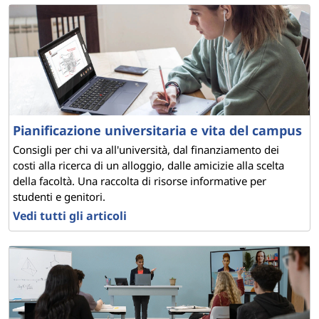
n
t
o
e
Pianificazione universitaria e vita del campus
l
Consigli per chi va all'università, dal finanziamento dei
'
costi alla ricerca di un alloggio, dalle amicizie alla scelta
della facoltà. Una raccolta di risorse informative per
a
studenti e genitori.
Vedi tutti gli articoli
p
p
r