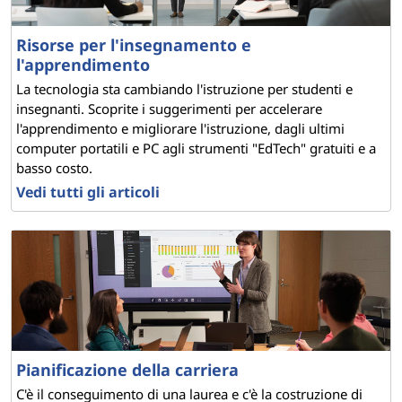
e
n
Risorse per l'insegnamento e
l'apprendimento
d
La tecnologia sta cambiando l'istruzione per studenti e
insegnanti. Scoprite i suggerimenti per accelerare
i
l'apprendimento e migliorare l'istruzione, dagli ultimi
computer portatili e PC agli strumenti "EdTech" gratuiti e a
m
basso costo.
Vedi tutti gli articoli
e
n
t
o
Pianificazione della carriera
C'è il conseguimento di una laurea e c'è la costruzione di