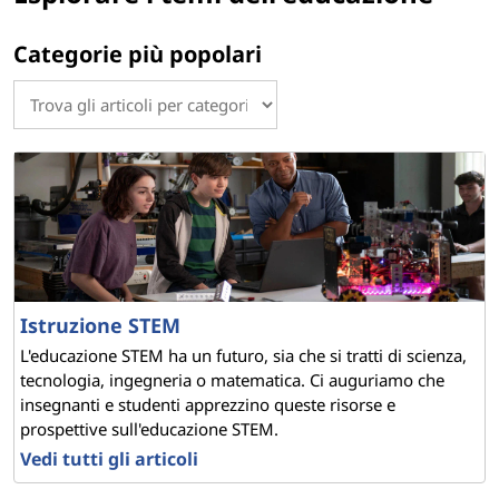
l
'
Categorie più popolari
i
n
s
e
g
Istruzione STEM
n
L'educazione STEM ha un futuro, sia che si tratti di scienza,
a
tecnologia, ingegneria o matematica. Ci auguriamo che
insegnanti e studenti apprezzino queste risorse e
m
prospettive sull'educazione STEM.
Vedi tutti gli articoli
e