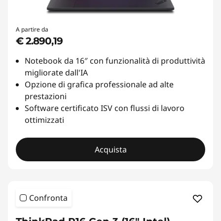
n
A partire da
s
€ 2.890,19
t
Notebook da 16″ con funzionalità di produttività
migliorate dall'IA
r
Opzione di grafica professionale ad alte
prestazioni
u
Software certificato ISV con flussi di lavoro
c
ottimizzati
t
Acquista
i
o
Confronta
n