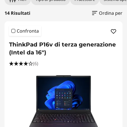
i
t
14 Risultati
Ordina per
e
Confronta
c
ThinkPad P16v di terza generazione
t
(Intel da 16")
u
(6)
r
e
&
C
o