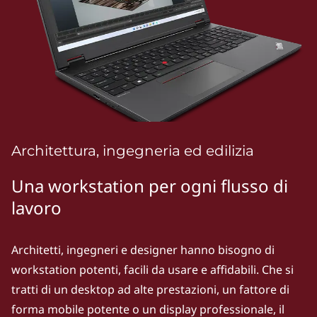
n
s
f
o
r
E
Architettura, ingegneria ed edilizia
n
Una workstation per ogni flusso di
lavoro
g
i
Architetti, ingegneri e designer hanno bisogno di
n
workstation potenti, facili da usare e affidabili. Che si
tratti di un desktop ad alte prestazioni, un fattore di
e
forma mobile potente o un display professionale, il