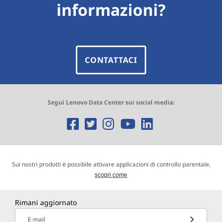
informazioni?
CONTATTACI
Segui Lenovo Data Center sui social media:
O
O
O
O
O
p
p
p
p
p
e
e
e
e
e
Sui nostri prodotti è possibile attivare applicazioni di controllo parentale,
n
n
n
n
n
scopri come
s
s
s
s
s
Rimani aggiornato
a
a
a
a
a
E-mail