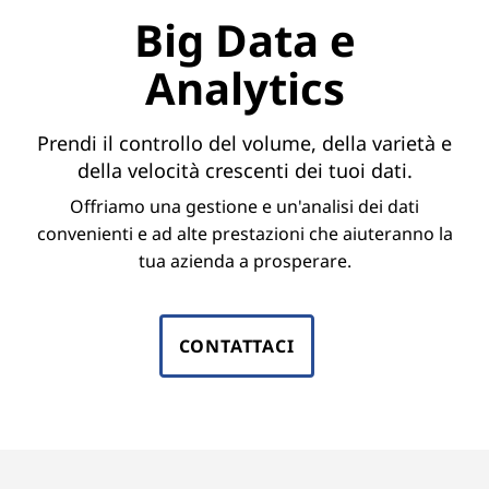
e
Big Data e
r
Analytics
B
i
Prendi il controllo del volume, della varietà e
della velocità crescenti dei tuoi dati.
g
Offriamo una gestione e un'analisi dei dati
D
convenienti e ad alte prestazioni che aiuteranno la
tua azienda a prosperare.
a
t
CONTATTACI
a
M
a