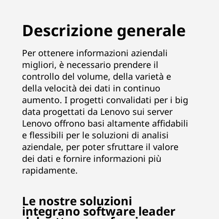
n
Descrizione generale
a
g
Per ottenere informazioni aziendali
migliori, è necessario prendere il
e
controllo del volume, della varietà e
della velocità dei dati in continuo
m
aumento. I progetti convalidati per i big
data progettati da Lenovo sui server
e
Lenovo offrono basi altamente affidabili
e flessibili per le soluzioni di analisi
n
aziendale, per poter sfruttare il valore
t
dei dati e fornire informazioni più
rapidamente.
e
A
Le nostre soluzioni
integrano software leader