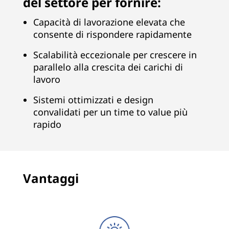
del settore per fornire:
n
Capacità di lavorazione elevata che
a
consente di rispondere rapidamente
l
Scalabilità eccezionale per crescere in
y
parallelo alla crescita dei carichi di
lavoro
t
Sistemi ottimizzati e design
i
convalidati per un time to value più
rapido
c
s
Vantaggi