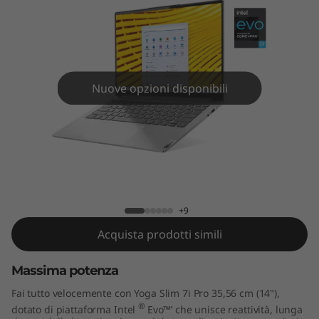
P
r
o
(
Nuove opzioni disponibili
1
4
Yoga Slim 7i Pro (14" Intel)
"
I
+9
Acquista prodotti simili
n
Massima potenza
t
Fai tutto velocemente con Yoga Slim 7i Pro 35,56 cm (14"),
e
®
dotato di piattaforma Intel
Evo™’ che unisce reattività, lunga