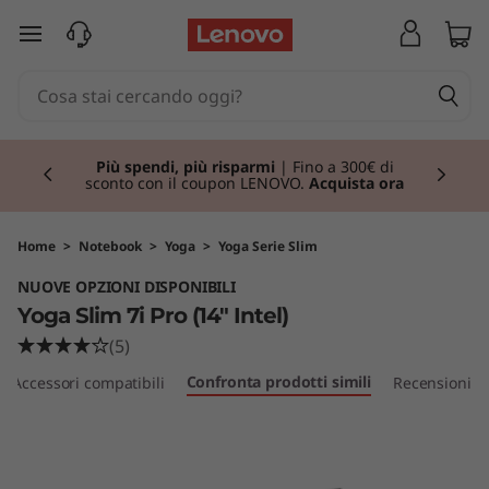
Y
passa a contenuto principale
o
g
Currently displaying item 1 of 3
a
Più spendi, più risparmi
| Fino a 300€ di
sconto con il coupon LENOVO.
Acquista ora
S
l
Home
>
Notebook
>
Yoga
>
Yoga Serie Slim
NUOVE OPZIONI DISPONIBILI
i
Yoga Slim 7i Pro (14" Intel)
m
(5)
Confronta prodotti simili
Accessori compatibili
Recensioni
7
i