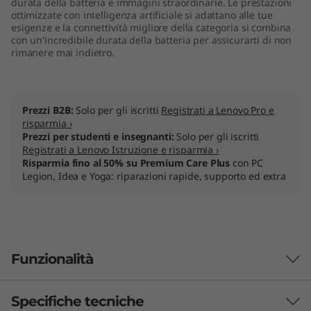
durata della batteria e immagini straordinarie. Le prestazioni
l
ottimizzate con intelligenza artificiale si adattano alle tue
esigenze e la connettività migliore della categoria si combina
con un'incredibile durata della batteria per assicurarti di non
)
rimanere mai indietro.
Prezzi B2B:
Solo per gli iscritti
Registrati a Lenovo Pro e
risparmia ›
Prezzi per studenti e insegnanti:
Solo per gli iscritti
Registrati a Lenovo Istruzione e risparmia ›
Risparmia fino al 50% su Premium Care Plus
con PC
Legion, Idea e Yoga: riparazioni rapide, supporto ed extra
Funzionalità
Specifiche tecniche
Yoga, per tutti noi