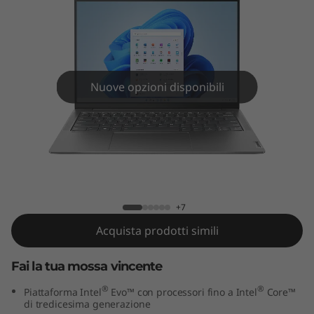
G
e
n
8
Nuove opzioni disponibili
(
1
Yoga Slim 6i Gen 8 (14" Intel)
4
"
+7
Acquista prodotti simili
I
Fai la tua mossa vincente
n
®
®
Piattaforma Intel
Evo™ con processori fino a Intel
Core™
t
di tredicesima generazione