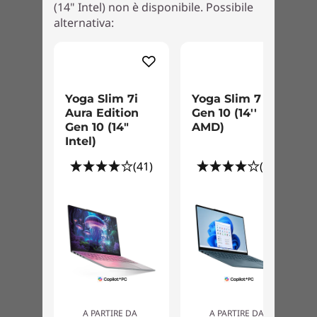
(14" Intel) non è disponibile. Possibile
funzionalità smart adattive come Smart Power,
alternativa:
la riparazione automatica e la sicurezza
integrata. Inoltre, puoi iniziare la tua giornata
più rapidamente con Flip to Start e migliorare
le videochiamate con le funzionalità di
cancellazione del rumore e sfocatura dello
Yoga Slim 7i
Yoga Slim 7
sfondo.
Aura Edition
Gen 10 (14''
Gen 10 (14"
AMD)
Intel)
(41)
(21)
Ottieni 3 mesi di Xbox Game Pass sui
dispositivi Lenovo Yoga
A PARTIRE DA
A PARTIRE DA