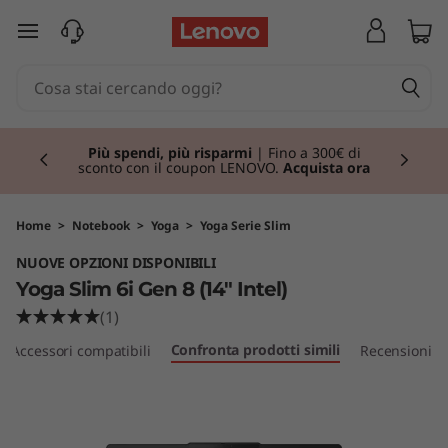
Y
passa a contenuto principale
o
g
Currently displaying item 1 of 3
a
Più spendi, più risparmi
| Fino a 300€ di
sconto con il coupon LENOVO.
Acquista ora
S
l
Home
>
Notebook
>
Yoga
>
Yoga Serie Slim
NUOVE OPZIONI DISPONIBILI
i
Yoga Slim 6i Gen 8 (14" Intel)
m
(1)
Confronta prodotti simili
Accessori compatibili
Recensioni
6
i