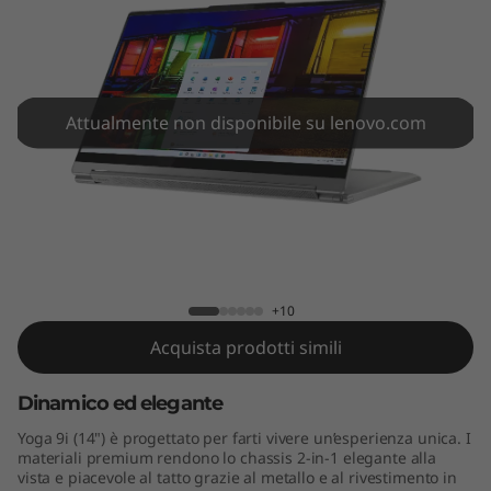
I
n
t
Attualmente non disponibile su lenovo.com
e
l
)
Yoga 9i (14" Intel)
+10
Acquista prodotti simili
Dinamico ed elegante
Yoga 9i (14") è progettato per farti vivere un’esperienza unica. I
materiali premium rendono lo chassis 2-in-1 elegante alla
vista e piacevole al tatto grazie al metallo e al rivestimento in