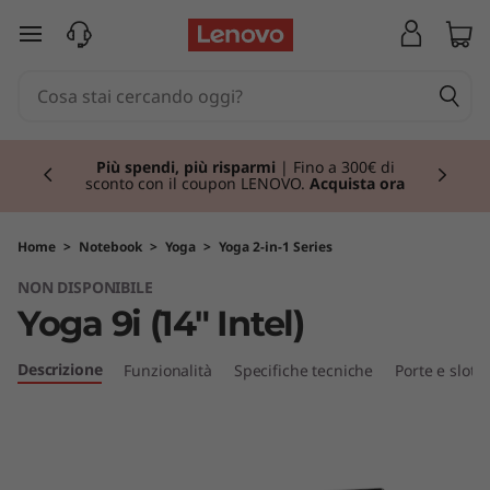
Y
passa a contenuto principale
o
g
Currently displaying item 1 of 3
a
Più spendi, più risparmi
| Fino a 300€ di
sconto con il coupon LENOVO.
Acquista ora
9
i
Home
>
Notebook
>
Yoga
>
Yoga 2-in-1 Series
NON DISPONIBILE
(
Yoga 9i (14" Intel)
1
Descrizione
Funzionalità
Specifiche tecniche
Porte e slot
4
"