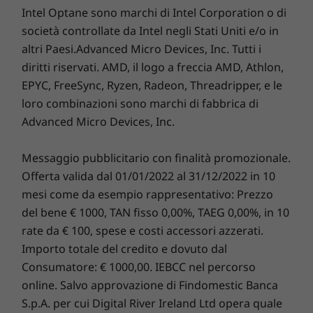
(U15/H28) con
Intel vPro
Smart Performance
Intel Optane sono marchi di Intel Corporation o di
Tecnologia di sicurezza Microsoft Pluton
Intel vPro®
Otturatore per la webcam a tutela della privacy
società controllate da Intel negli Stati Uniti e/o in
8
-
Jack combinato cuffie/microfono
Lenovo Smart Performance migliora la tua esperienza
Slot per lucchetto Nano Kensington
altri Paesi.Advanced Micro Devices, Inc. Tutti i
al computer. Aggiungi potenza al tuo computer per un
Sistema
Sistema
Sistema
diritti riservati. AMD, il logo a freccia AMD, Athlon,
operatività senza interruzioni e avvii incredibilmente
operativo
operativo
operativ
Audio
EPYC, FreeSync, Ryzen, Radeon, Threadripper, e le
Fino a Windows
rapidi. Goditi un esperienza su Internet più veloce e
Fino a Windows
Fino a Wi
11 Pro
11 Pro
11 Pro
®
Sistema di altoparlanti Dolby Audio™ con Dolby Voice
affidabile, con connettività avanzata. Proteggi il tuo
loro combinazioni sono marchi di fabbrica di
(2 microfoni anteriori)
investimento nell IT attraverso una soluzione di
Advanced Micro Devices, Inc.
Massimo comfort per la vista e l'udito
Memoria
Memoria
Memoria
sicurezza ancora migliore per protezione da adware,
LPDDR5 fino a
Fino a 32 GB
Fino a 64
Peso
malware e altre minacce. Vivi a pieno un emozionante
ThinkPad T14s di terza generazione include
Messaggio pubblicitario con finalità promozionale.
32 GB
DDR5, 6400MT/s,
viaggio virtuale!
A partire da 1,22 kg
doppio DIMM
molte opzioni per lo schermo, fino a OLED 2.8K
Offerta valida dal 01/01/2022 al 31/12/2022 in 10
con Dolby Vision™ e tecnologia con
mesi come da esempio rappresentativo: Prezzo
Dimensioni (A x L x P)
Unità disco
Unità disco
Unità di
®
certificazione Eyesafe
di bassa emissione di
del bene € 1000, TAN fisso 0,00%, TAEG 0,00%, in 10
fisso
fisso
fisso
31,75 cm x 22.69 cm x 1.66 cm
luce blu. Ogni schermo vanta l'esteso formato
rate da € 100, spese e costi accessori azzerati.
Up to 2TB PCIe
Fino a 2 TB PCIe
Unità SSD 
16:10, per una maggiore superficie in verticale
SSD Gen 4
Gen4x4 SSD (2280)
M.2 Gen 4 
Importo totale del credito e dovuto dal
Tastiera
TB
su cui lavorare. Questo notebook vanta anche
Consumatore: € 1000,00. IEBCC nel percorso
Retroilluminata
un eccellente sistema di altoparlanti Dolby
online. Salvo approvazione di Findomestic Banca
TrackPoint
Audio™ con tecnologia di soppressione del
Acquista
Acqui
S.p.A. per cui Digital River Ireland Ltd opera quale
TrackPad
®