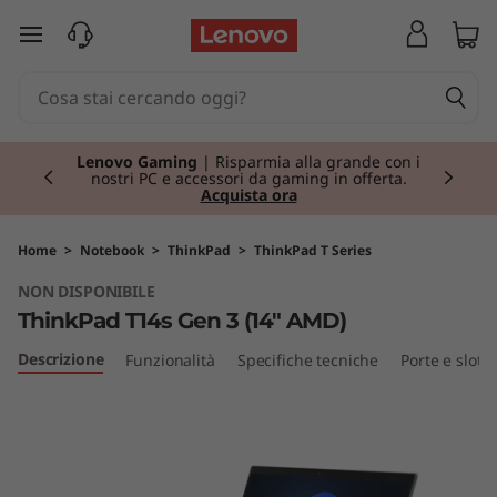
T
passa a contenuto principale
h
i
Currently displaying item 2 of 3
n
Lenovo Gaming
| Risparmia alla grande con i
nostri PC e accessori da gaming in offerta.
Acquista ora
k
P
Home
>
Notebook
>
ThinkPad
>
ThinkPad T Series
NON DISPONIBILE
a
ThinkPad T14s Gen 3 (14" AMD)
d
Descrizione
Funzionalità
Specifiche tecniche
Porte e slot
T
1