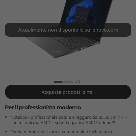
4
s
G
Attualmente non disponibile su lenovo.com
e
n
3
ThinkPad T14s Gen 3 (14" AMD)
(
+5
1
Acquista prodotti simili
4
Per il professionista moderno
"
Notebook professionale sottile e leggero da 35,56 cm (14")
con tecnologia AMD e scheda grafica AMD Radeon™
A
Parzialmente realizzato con materiale riciclato post-