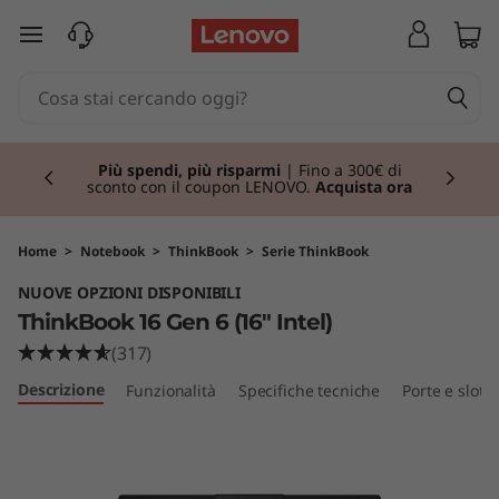
T
passa a contenuto principale
h
i
Currently displaying item 1 of 3
n
Più spendi, più risparmi
| Fino a 300€ di
sconto con il coupon LENOVO.
Acquista ora
k
B
Home
>
Notebook
>
ThinkBook
>
Serie ThinkBook
NUOVE OPZIONI DISPONIBILI
o
ThinkBook 16 Gen 6 (16" Intel)
o
(317)
Descrizione
Funzionalità
Specifiche tecniche
Porte e slot
k
1