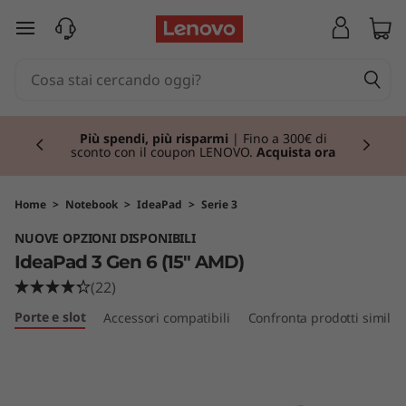
I
passa a contenuto principale
d
e
Currently displaying item 1 of 3
a
Più spendi, più risparmi
| Fino a 300€ di
sconto con il coupon LENOVO.
Acquista ora
P
a
Home
>
Notebook
>
IdeaPad
>
Serie 3
NUOVE OPZIONI DISPONIBILI
d
IdeaPad 3 Gen 6 (15" AMD)
3
(22)
Porte e slot
Accessori compatibili
Confronta prodotti simili
G
e