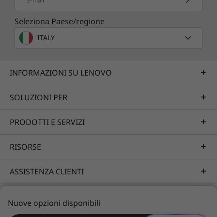
E-mail
luce blu a bassi livelli, e la tecnologia di
Seleziona Paese/regione
cancellazione del rumore, che blocca i rumori
di fondo, rendono questo notebook ideale per
ITALY
rilassarsi e studiare.
INFORMAZIONI SU LENOVO
SOLUZIONI PER
PRODOTTI E SERVIZI
RISORSE
ASSISTENZA CLIENTI
PORTFOLIO
Nuove opzioni disponibili