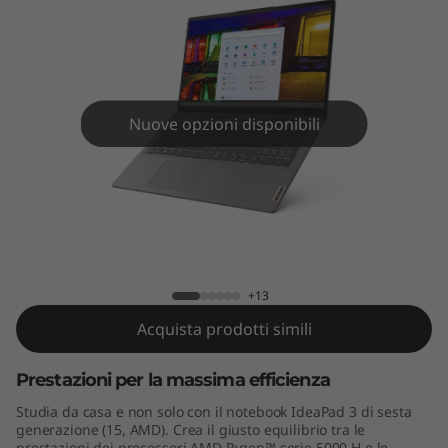
n
6
(
1
Nuove opzioni disponibili
5
"
IdeaPad 3 Gen 6 (15" AMD)
A
M
+13
Acquista prodotti simili
D
Prestazioni per la massima efficienza
)
Studia da casa e non solo con il notebook IdeaPad 3 di sesta
generazione (15, AMD). Crea il giusto equilibrio tra le
prestazioni dei processori AMD Ryzen™ serie 5000 H e le