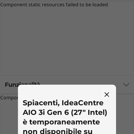
Component static resources failed to be loaded
Funzionalità
Component static resources failed to be loaded
Spiacenti, IdeaCentre
Tastiera e mouse non inclusi
AIO 3i Gen 6 (27" Intel)
è temporaneamente
Un concentrato di potenza
non disponibile su
L'All in one IdeaCentre AIO 3i di sesta