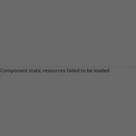
delle quali è sufficiente abbassare la webcam
per nasconderla ed evitare sguardi indiscreti.
Grazie a una webcam IR opzionale e a
Windows Hello, è possibile accedere in modo
rapido e sicuro anche tramite il
riconoscimento facciale.
Component static resources failed to be loaded