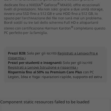
®
®
7
dedicate fino a NVIDIA
GeForce
MX450, offre eccezionali
livelli di prestazioni. Ma non solo: grazie a due unità storage,
ovvero una SSD fino a 512 GB e una HDD fino a 512 GB, lo
"
spazio per l'archiviazione dei file non sarà mai un problema.
Bordi sottili su tre lati dello schermo Full HD e altoparlanti
I
®
stereo con certificazione Harman Kardon
completano questo
PC perfetto per la famiglia.
n
t
Prezzi B2B:
Solo per gli iscritti
Registrati a Lenovo Pro e
e
risparmia ›
Prezzi per studenti e insegnanti:
Solo per gli iscritti
Registrati a Lenovo Istruzione e risparmia ›
l
Risparmia fino al 50% su Premium Care Plus
con PC
Legion, Idea e Yoga: riparazioni rapide, supporto ed extra
)
Component static resources failed to be loaded