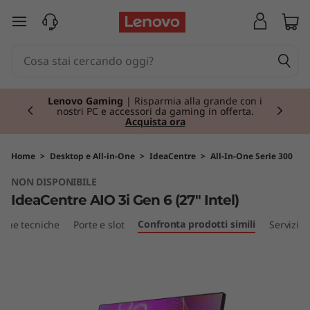
I
passa a contenuto principale
d
e
Currently displaying item 2 of 3
a
Lenovo Gaming
| Risparmia alla grande con i
nostri PC e accessori da gaming in offerta.
Acquista ora
C
e
Home
>
Desktop e All-in-One
>
IdeaCentre
>
All-In-One Serie 300
NON DISPONIBILE
n
IdeaCentre AIO 3i Gen 6 (27" Intel)
t
Confronta prodotti simili
iche tecniche
Porte e slot
Servizi
r
e