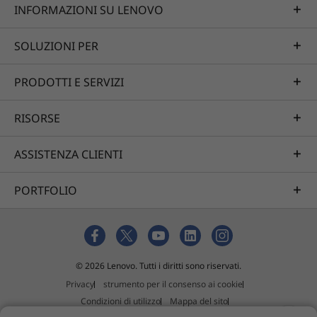
INFORMAZIONI SU LENOVO
SOLUZIONI PER
PRODOTTI E SERVIZI
RISORSE
ASSISTENZA CLIENTI
PORTFOLIO
Acquista questo PC e ottieni un
© 2026 Lenovo. Tutti i diritti sono riservati.
aggiornamento gratuito a Windows 11 non
Privacy
strumento per il consenso ai cookie
1
appena sarà disponibile.
Condizioni di utilizzo
Mappa del sito