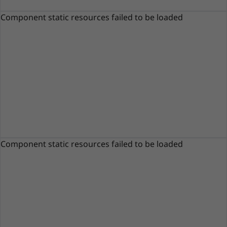
Component static resources failed to be loaded
Straordinaria esperienza multimediale
Grazie a un bordo sottile su tre lati, l'AIO 3i
offre un ampio angolo di visione su uno
schermo Full HD (1920 x 1080). Colori vivaci e
una qualità video cristallina da qualsiasi angolo
migliorano inoltre la condivisione dei contenuti
con amici e familiari. E grazie a un sistema
®
audio con certificazione Harman Kardon
,
questo PC trasmette un audio nitido e
Component static resources failed to be loaded
realistico su due altoparlanti stereo da 3 W.