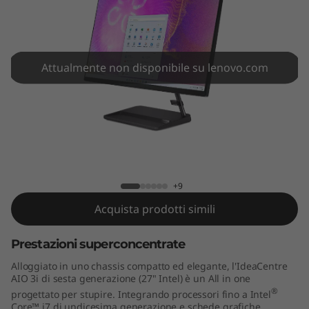
A
I
O
Attualmente non disponibile su lenovo.com
3
i
G
IdeaCentre AIO 3i Gen 6 (27" Intel)
e
+9
n
Acquista prodotti simili
6
Prestazioni superconcentrate
(
Alloggiato in uno chassis compatto ed elegante, l'IdeaCentre
AIO 3i di sesta generazione (27" Intel) è un All in one
2
®
progettato per stupire. Integrando processori fino a Intel
Core™ i7 di undicesima generazione e schede grafiche