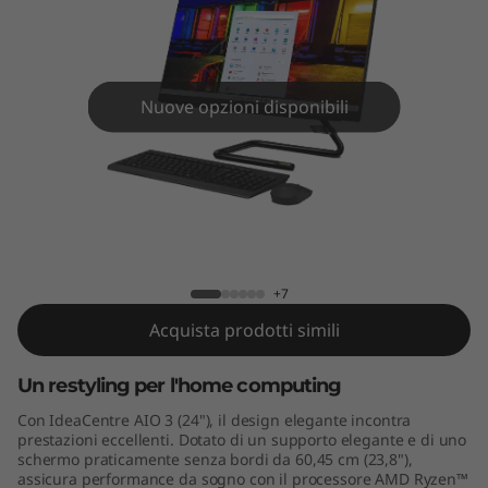
A
I
O
Nuove opzioni disponibili
3
(
2
IdeaCentre AIO 3 (24" AMD)
4
+7
"
Acquista prodotti simili
A
Un restyling per l'home computing
M
Con IdeaCentre AIO 3 (24"), il design elegante incontra
prestazioni eccellenti. Dotato di un supporto elegante e di uno
D
schermo praticamente senza bordi da 60,45 cm (23,8"),
assicura performance da sogno con il processore AMD Ryzen™