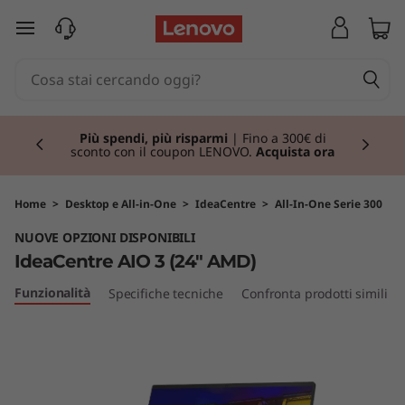
I
passa a contenuto principale
d
e
Currently displaying item 1 of 3
a
Più spendi, più risparmi
| Fino a 300€ di
sconto con il coupon LENOVO.
Acquista ora
C
e
Home
>
Desktop e All-in-One
>
IdeaCentre
>
All-In-One Serie 300
NUOVE OPZIONI DISPONIBILI
n
IdeaCentre AIO 3 (24" AMD)
t
Funzionalità
Specifiche tecniche
Confronta prodotti simili
r
e