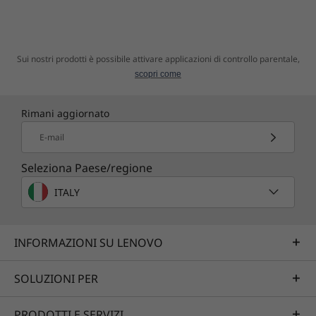
serve. Oltre alle porte USB 2.0 e 3.1, ha un
lettore schede 3-in-1 e uno slot HDMI per
collegare uno schermo aggiuntivo.
Sui nostri prodotti è possibile attivare applicazioni di controllo parentale,
scopri come
Rimani aggiornato
E-mail
Seleziona Paese/regione
ITALY
INFORMAZIONI SU LENOVO
SOLUZIONI PER
PRODOTTI E SERVIZI