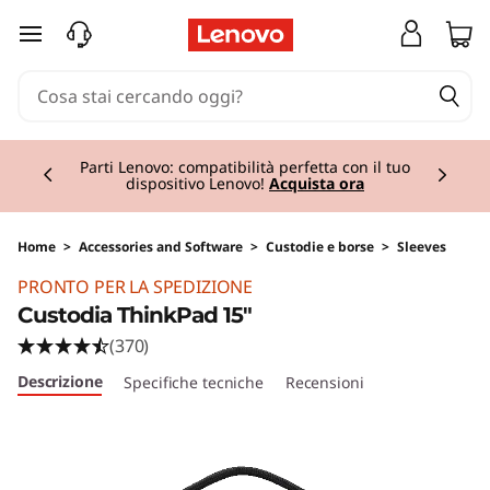
passa a contenuto principale
Currently displaying item 2 of 2
Parti Lenovo: compatibilità perfetta con il tuo
dispositivo Lenovo!
Acquista ora
Home
>
Accessories and Software
>
Custodie e borse
>
Sleeves
Original Price 32.00 IT_EUR Discounted Price 
PRONTO PER LA SPEDIZIONE
Custodia ThinkPad 15"
(370)
Descrizione
Specifiche tecniche
Recensioni