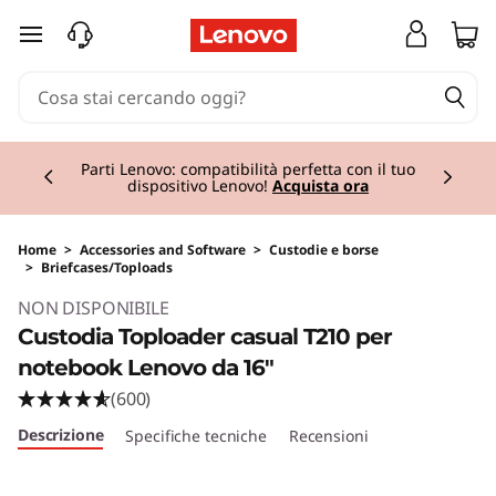
passa a contenuto principale
Currently displaying item 2 of 2
Parti Lenovo: compatibilità perfetta con il tuo
dispositivo Lenovo!
Acquista ora
Home
>
Accessories and Software
>
Custodie e borse
>
Briefcases/Toploads
Original Price 24.01 IT_EUR Discounted Price 2
NON DISPONIBILE
Custodia Toploader casual T210 per
notebook Lenovo da 16"
(600)
Descrizione
Specifiche tecniche
Recensioni