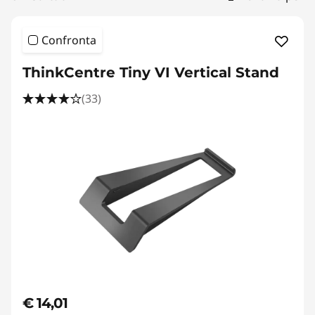
|
D
Confronta
e
ThinkCentre Tiny VI Vertical Stand
s
(33)
k
t
o
p
A
c
c
€ 14,01