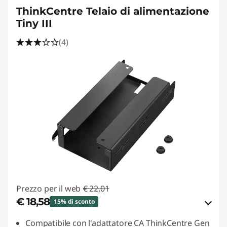
ThinkCentre Telaio di alimentazione
Tiny III
(4)
Prezzo per il web
€ 22,01
€ 18,58
15% di sconto
Risparmi eCoupon :
-€ 3,43
Compatibile con l'adattatore CA ThinkCentre Gen