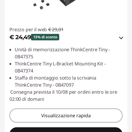
Prezzo per il web
€ 29,01
€ 24,49
15% di sconto
Risparmi eCoupon :
-€ 4,52
Unità di memorizzazione ThinkCentre Tiny -
0B47375
Usa il coupon :
ESTATE
ThinkCentre Tiny L-Bracket Mounting Kit -
0B47374
Staffa di montaggio sotto la scrivania
ThinkCentre Tiny - 0B47097
Consegna prevista il 10/08 per ordini entro le ore
02:00 di domani
Visualizzazione rapida