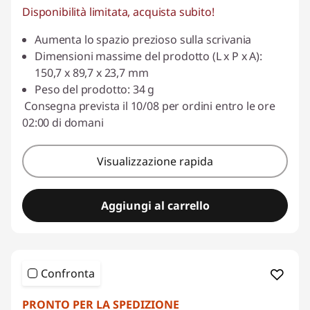
Disponibilità limitata, acquista subito!
e
Aumenta lo spazio prezioso sulla scrivania
s
Dimensioni massime del prodotto (L x P x A):
s
150,7 x 89,7 x 23,7 mm
Peso del prodotto: 34 g
o
Consegna prevista il 10/08 per ordini entro le ore
02:00 di domani
r
i
Visualizzazione rapida
e
Aggiungi al carrello
s
Confronta
PRONTO PER LA SPEDIZIONE