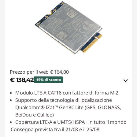
Prezzo per il web
€ 164,00
€ 138,42
15% di sconto
Risparmi eCoupon :
-€ 25,58
Modulo LTE-A CAT16 con fattore di forma M.2
Supporto della tecnologia di localizzazione
Usa il coupon :
ESTATE
Qualcomm® IZat™ Gen8C Lite (GPS, GLONASS,
BeiDou e Galileo)
Copertura LTE-A e UMTS/HSPA+ in tutto il mondo
Consegna prevista tra il 21/08 e il 25/08