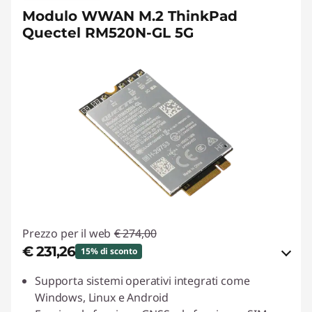
Modulo WWAN M.2 ThinkPad
Quectel RM520N-GL 5G
Prezzo per il web
€ 274,00
€ 231,26
15% di sconto
Risparmi eCoupon :
-€ 42,74
Supporta sistemi operativi integrati come
Windows, Linux e Android