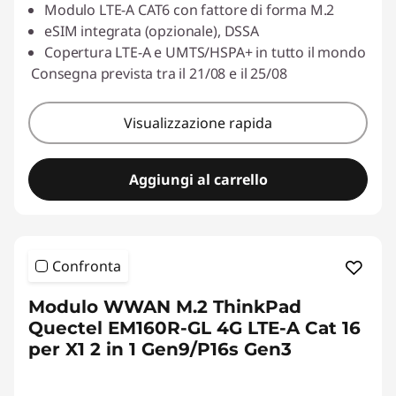
Modulo LTE-A CAT6 con fattore di forma M.2
h
eSIM integrata (opzionale), DSSA
Copertura LTE-A e UMTS/HSPA+ in tutto il mondo
i
Consegna prevista tra il 21/08 e il 25/08
p
Visualizzazione rapida
p
i
Aggiungi al carrello
n
g
Confronta
Modulo WWAN M.2 ThinkPad
Quectel EM160R-GL 4G LTE-A Cat 16
per X1 2 in 1 Gen9/P16s Gen3