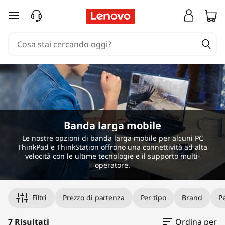
M
passa a contenuto principale
o
b
i
l
e
Banda larga mobile
B
Le nostre opzioni di banda larga mobile per alcuni PC
ThinkPad e ThinkStation offrono una connettività ad alta
r
velocità con le ultime tecnologie e il supporto multi-
operatore.
o
Original Price 94.00 IT_EUR Discounted Price
Original Price 164.00 IT_EUR Discounted Price
Original Price 164.00 IT_EUR Discounted Price
Original Price 169.01 IT_EUR Discounted Price 
Original Price 274.00 IT_EUR Discounted Price
Original Price 274.01 IT_EUR Discounted Price
Original Price 275.00 IT_EUR Discounted Price
Filtri
Prezzo di partenza
Per tipo
Brand
Pe
a
7 Risultati
Ordina per