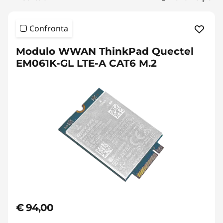
d
b
Confronta
a
Modulo WWAN ThinkPad Quectel
n
EM061K-GL LTE-A CAT6 M.2
d
|
F
r
e
e
€ 94,00
S