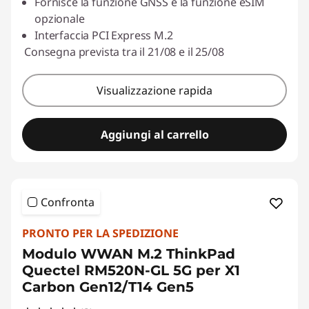
Usa il coupon :
ESTATE
Fornisce la funzione GNSS e la funzione eSIM
opzionale
Interfaccia PCI Express M.2
Consegna prevista tra il 21/08 e il 25/08
Visualizzazione rapida
Aggiungi al carrello
Confronta
PRONTO PER LA SPEDIZIONE
Modulo WWAN M.2 ThinkPad
Quectel RM520N-GL 5G per X1
Carbon Gen12/T14 Gen5