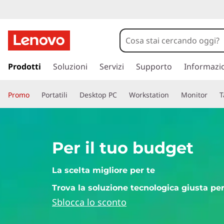
I
m
i
p
a
Prodotti
Soluzioni
Servizi
Supporto
Informazi
g
s
s
l
Promo
Portatili
Desktop PC
Workstation
Monitor
T
a
a
i
c
o
o
n
Per il tuo budget
t
r
e
La scelta migliore per te
n
i
u
Trova la soluzione tecnologica giusta per
t
n
Sblocca lo sconto
o
p