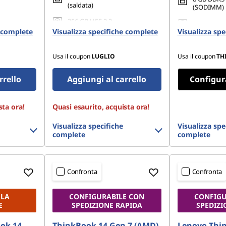
(saldata)
(SODIMM)
256 GB UFS 2.2
256 GB SSD
e complete
Visualizza specifiche complete
Visualizza sp
Gen4 TLC 
Usa il coupon
LUGLIO
Usa il coupon
TH
rrello
Aggiungi al carrello
Configur
sta ora!
Quasi esaurito, acquista ora!
Visualizza specifiche
Visualizza spe
complete
complete
Confronta
Confronta
 LA
CONFIGURABILE CON
CONFIGU
E
SPEDIZIONE RAPIDA
SPEDIZI
ok 14
ThinkBook 14 Gen 7 (AMD)
Lenovo Thi