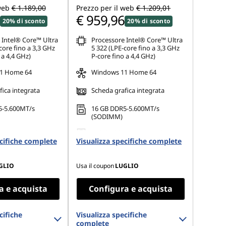
web
€ 1.189,00
Prezzo per il web
€ 1.209,01
€ 959,96
20% di sconto
20% di sconto
 Intel® Core™ Ultra
Processore Intel® Core™ Ultra
core fino a 3,3 GHz
5 322 (LPE-core fino a 3,3 GHz
 a 4,4 GHz)
P-core fino a 4,4 GHz)
1 Home 64
Windows 11 Home 64
ica integrata
Scheda grafica integrata
5-5.600MT/s
16 GB DDR5-5.600MT/s
(SODIMM)
 M.2 2242 PCIe
256 GB SSD M.2 2242 PCIe
ecifiche complete
Visualizza specifiche complete
Gen4 TLC
GLIO
Usa il coupon
LUGLIO
a e acquista
Configura e acquista
cifiche
Visualizza specifiche
complete