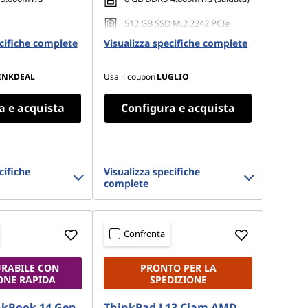
512 GB SSD M.2 2242 PCIe
 M.2 2242 PCIe
Gen4 QLC
ecifiche complete
Opal
Visualizza specifiche complete
INKDEAL
Usa il coupon
LUGLIO
a e acquista
Configura e acquista
cifiche
Visualizza specifiche
complete
Confronta
RABILE CON
PRONTO PER LA
ONE RAPIDA
SPEDIZIONE
nkBook 14 Gen
ThinkPad L13 Clam AMD