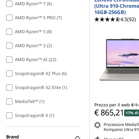
AMD Ryzen™ 7 (6)
(Ultra 910-Chrom
e
16GB-256GB)
AMD Ryzen™ 5 PRO (7)
4.5
(92)
n
AMD Ryzen™ 5 (8)
i
AMD Ryzen™ 3 (2)
e
AMD Ryzen™ AI (22)
n
Snapdragon® X2 Plus (6)
t
i
Snapdragon® X2 Elite (1)
MediaTek™ (1)
Prezzo per il web
€ 1
€ 865,21
17% di
Snapdragon® X (1)
Processore MediaT
Kompanio Ultra 910
Brand