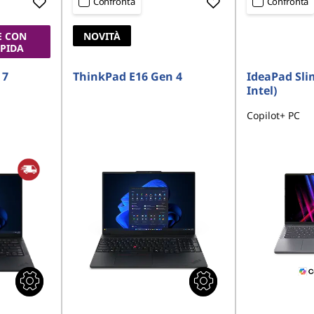
Confronta
Confronta
E CON
NOVITÀ
APIDA
 7
ThinkPad E16 Gen 4
IdeaPad Slim
Intel)
Copilot+ PC