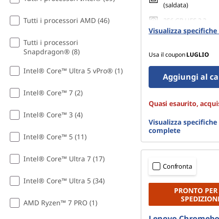
o
(saldata)
t
Tutti i processori AMD (46)
256 GB UFS 2.2
Visualizza specifich
e
Tutti i processori
Snapdragon® (8)
Usa il coupon
LUGLIO
b
Intel® Core™ Ultra 5 vPro® (1)
Aggiungi al ca
o
Intel® Core™ 7 (2)
Quasi esaurito, acqui
o
Intel® Core™ 3 (4)
Visualizza specifiche
k
complete
Intel® Core™ 5 (11)
c
Intel® Core™ Ultra 7 (17)
Confronta
o
Intel® Core™ Ultra 5 (34)
n
PRONTO PER
SPEDIZION
AMD Ryzen™ 7 PRO (1)
v
Lenovo Chromebo