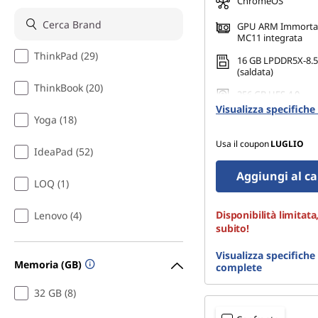
ChromeOS
GPU ARM Immortal
MC11 integrata
ThinkPad (29)
16 GB LPDDR5X-8.
(saldata)
ThinkBook (20)
256 GB UFS 4.0
Visualizza specifich
Yoga (18)
Usa il coupon
LUGLIO
IdeaPad (52)
Aggiungi al ca
LOQ (1)
Disponibilità limitata
Lenovo (4)
subito!
Visualizza specifiche
Memoria (GB)
complete
32 GB (8)