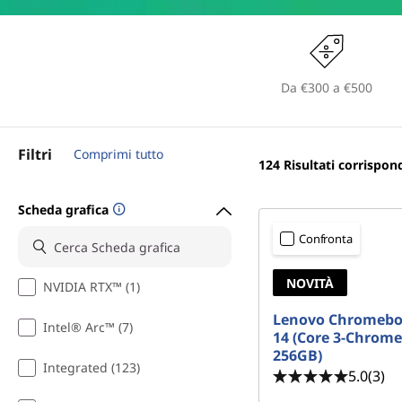
o
r
t
i
n
e
c
Da €300 a €500
i
b
p
a
o
l
Filtri
Comprimi tutto
124
Risultati corrispon
e
o
Scheda grafica
k
Confronta
a
NOVITÀ
NVIDIA RTX™ (1)
m
Lenovo Chromebo
Intel® Arc™ (7)
14 (Core 3-Chrom
e
256GB)
Integrated (123)
5.0
(3)
n