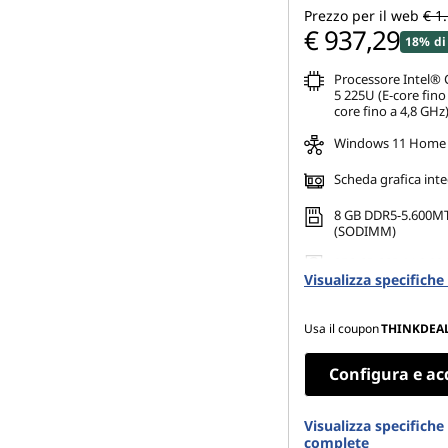
Prezzo per il web
€ 1
€ 937,29
18% di
Processore Intel® 
5 225U (E-core fino
core fino a 4,8 GHz
Windows 11 Home
Scheda grafica int
8 GB DDR5-5.600M
(SODIMM)
256 GB SSD M.2 22
Visualizza specifich
Gen4 TLC Opal
Usa il coupon
THINKDEA
Configura e ac
Visualizza specifiche
complete