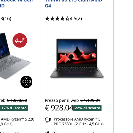
MD
G4
.3
(16)
4.5
(2)
web
€ 1.088,00
Prezzo per il web
€ 1.199,01
€ 928,04
17% di sconto
22% di sconto
e AMD Ryzen™ 5 220
Processore AMD Ryzen™ 5
4,9 GHz)
PRO 7530U (2 GHz - 4,5 GHz)