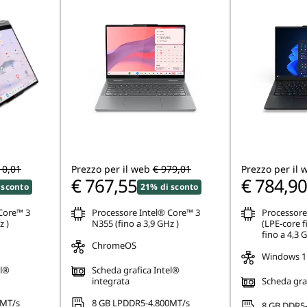
10,01
Prezzo per il web
€ 979,01
Prezzo per il 
€ 767,55
€ 784,90
 sconto
21% di sconto
Core™ 3
Processore Intel® Core™ 3
Processore
z )
N355 (fino a 3,9 GHz )
(LPE-core f
fino a 4,3 
ChromeOS
Windows 1
el®
Scheda grafica Intel®
integrata
Scheda graf
0MT/s
8 GB LPDDR5-4.800MT/s
8 GB DDR5