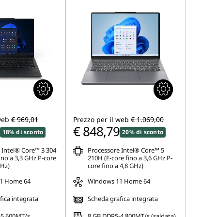
web
€ 969,01
Prezzo per il web
€ 1.069,00
€ 848,79
18% di sconto
20% di sconto
 Intel® Core™ 3 304
Processore Intel® Core™ 5
ino a 3,3 GHz P-core
210H (E-core fino a 3,6 GHz P-
GHz)
core fino a 4,8 GHz)
1 Home 64
Windows 11 Home 64
ica integrata
Scheda grafica integrata
-5.600MT/s
8 GB DDR5-4.800MT/s (saldata)