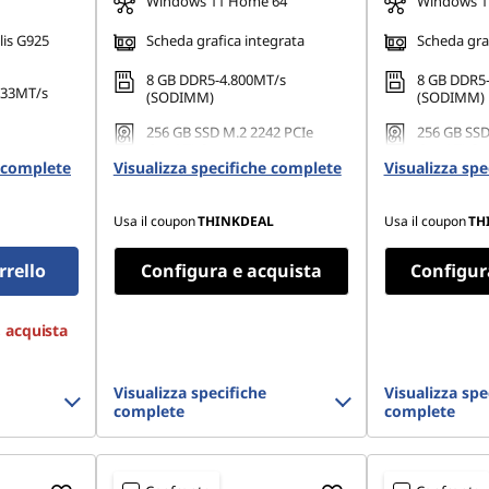
Windows 11 Home 64
Windows 1
is G925
Scheda grafica integrata
Scheda graf
8 GB DDR5-4.800MT/s
8 GB DDR5
533MT/s
(SODIMM)
(SODIMM)
256 GB SSD M.2 2242 PCIe
256 GB SSD
Gen4 TLC
Gen4 TLC
e complete
Visualizza specifiche complete
Visualizza sp
Usa il coupon
THINKDEAL
Usa il coupon
TH
rrello
Configura e acquista
Configur
, acquista
Visualizza specifiche
Visualizza spe
complete
complete