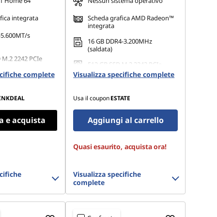
1 Home 64
Nessun sistema operativo
ica integrata
Scheda grafica AMD Radeon™
integrata
-5.600MT/s
16 GB DDR4-3.200MHz
(saldata)
 M.2 2242 PCIe
512 GB SSD M.2 2242 PCIe
Gen4 TLC Opal
ecifiche complete
Visualizza specifiche complete
INKDEAL
Usa il coupon
ESTATE
a e acquista
Aggiungi al carrello
Quasi esaurito, acquista ora!
cifiche
Visualizza specifiche
complete