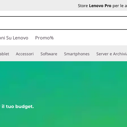
Store
Lenovo Pro
per le 
oni Su Lenovo
Promo%
ablet
Accessori
Software
Smartphones
Server e Archiv
 il tuo budget.