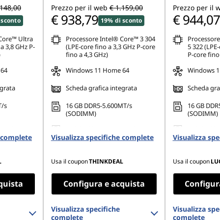
.148,00
Prezzo per il web
€ 1.159,00
Prezzo per il 
€ 938,79
€ 944,07
 sconto
19% di sconto
Core™ Ultra
Processore Intel® Core™ 3 304
Processore
 a 3,8 GHz P-
(LPE-core fino a 3,3 GHz P-core
5 322 (LPE-
)
fino a 4,3 GHz)
P-core fino
 64
Windows 11 Home 64
Windows 1
egrata
Scheda grafica integrata
Scheda graf
T/s
16 GB DDR5-5.600MT/s
16 GB DDR
(SODIMM)
(SODIMM)
42 PCIe
256 GB SSD M.2 2242 PCIe
256 GB SSD
e complete
Visualizza specifiche complete
Gen4 TLC Opal
Visualizza sp
Gen4 TLC
L
Usa il coupon
THINKDEAL
Usa il coupon
LU
quista
Configura e acquista
Configur
Visualizza specifiche
Visualizza spe
complete
complete