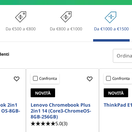
Da €500 a €800
Da €800 a €1000
Da €1000 a €1500
denti
Ordina
Confronta
Confronta
NOVITÀ
NOVITÀ
ok 2in1
Lenovo Chromebook Plus
ThinkPad E1
e OS-8GB-
2in1 14 (Core3-ChromeOS-
8GB-256GB)
5.0
(3)