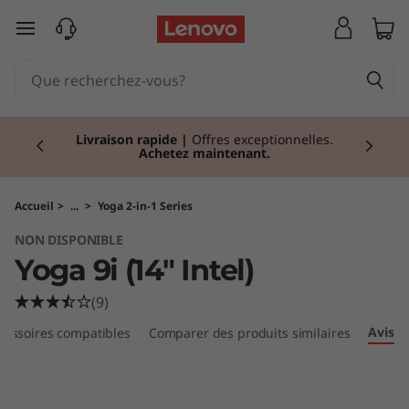
Y
passer au contenu principal
o
g
Currently displaying item 2 of 2
a
Livraison rapide
|
Offres exceptionnelles.
Achetez maintenant.
9
i
Accueil
>
...
>
Yoga 2-in-1 Series
NON DISPONIBLE
(
Yoga 9i (14" Intel)
1
(9)
4
Avis
cessoires compatibles
Comparer des produits similaires
"