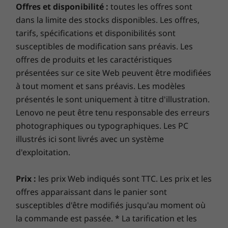
Jusqu’à WiFi 6 (802.11ac 2 x 2)
expérience de support atteint de nouveaux sommets !
Offres et disponibilité :
toutes les offres sont
®
Bluetooth
5.0
dans la limite des stocks disponibles. Les offres,
tarifs, spécifications et disponibilités sont
Profitez de performances et d'une
Ports et emplacements
susceptibles de modification sans préavis. Les
sécurité optimales pour votre PC
Port USB-A 3.1 Gen 2
offres de produits et les caractéristiques
2 ports USB-C 3.2 Gen 1 (Thunderbolt 4, DisplayPort™
Préparez-vous à vous lancer dans un parcours
présentées sur ce site Web peuvent être modifiées
et Power Delivery)
galvanisant avec
Lenovo Smart Lock
, optimisé par
à tout moment et sans préavis. Les modèles
Connecteur mixte écouteurs/micro
Conçu pour atteindre les étoiles
®
Absolute
. Vous gardez le contrôle, où que vous soyez
présentés le sont uniquement à titre d'illustration.
dans le monde. Localisez, verrouillez, sécurisez et
Lenovo ne peut être tenu responsable des erreurs
* Les caractéristiques et spécifications ci-contre ne reflètent pas
Faites décoller votre imagination avec un
forcément les versions disponibles à la vente dans ce pays !
récupérez votre PC volé à votre demande. Associez
photographiques ou typographiques. Les PC
ordinateur portable conçu avec un châssis 2-
cette fonctionnalité à
Lenovo Smart Performance
et
illustrés ici sont livrés avec un système
en-1 en métal digne de l’aérospatiale et
préparez-vous à voir les performances quotidiennes de
d'exploitation.
capable de s’adapter à n’importe quelle
votre PC grimper en flèche. Profitez d’une expérience
mission. Le Yoga 9i (14) offre un cadre en métal
en ligne fluide et renforcez vos défenses. C’est l’avenir
avec un revêtement en cuir véritable noir
Prix :
les prix Web indiqués sont TTC. Les prix et les
de l’excellence et de la sécurité du PC pour votre
fumée en option provenant de sources
offres apparaissant dans le panier sont
nouveau périphérique Lenovo.
responsables et fabriqué à la main via un
susceptibles d'être modifiés jusqu'au moment où
processus d’assemblage et d’inspection en 20
la commande est passée. * La tarification et les
étapes. Ce procédé spécial permet au cuir de