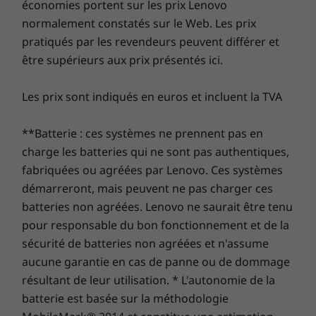
Étendez la garantie de votre ordinateur
économies portent sur les prix Lenovo
conserver son aspect d’origine et ses
portable
normalement constatés sur le Web. Les prix
imperfections naturelles afin de rendre chaque
pratiqués par les revendeurs peuvent différer et
ordinateur portable unique. Prenez plaisir à
Chez Lenovo, chaque ordinateur portable bénéficie
être supérieurs aux prix présentés ici.
prendre des notes ou à faire des croquis grâce
d’une garantie d’un an sur la batterie, quelle que soit
au nouveau stylet avec emplacement de
la garantie de votre système. Mais voici ce qui change
Les prix sont indiqués en euros et incluent la TVA
rangement intégré, doté d’une pointe en
vraiment la donne : sur certains PC, nous offrons
élastomère qui donne l’impression d’écrire sur
une
Sealed Battery Warranty de 3 ans.
Bénéficiez de
papier. Et pour améliorer encore davantage
**Batterie : ces systèmes ne prennent pas en
trois ans d’autonomie de batterie en achetant cette
l’aspect et les fonctions du modèle cuir, un
mise à niveau avec votre appareil ou pendant la
charge les batteries qui ne sont pas authentiques,
repose-poignets intégralement en verre doté
période de garantie initiale d’un an (si votre batterie
fabriquées ou agréées par Lenovo. Ces systèmes
du tout nouveau pavé tactile Glass Sense
est en bon état). Mieux encore, vous bénéficiez d’une
démarreront, mais peuvent ne pas charger ces
apporte une expérience résolument nouvelle
couverture pour un remplacement de la batterie en
batteries non agréées. Lenovo ne saurait être tenu
avec 50 % de surface active en plus et un
cas de problème. Améliorez votre expérience avec la
pour responsable du bon fonctionnement et de la
retour haptique.
possibilité de passer au service sur site, On-site
sécurité de batteries non agréées et n'assume
Service. Chez Lenovo, l’excellence constitue l’alliance
aucune garantie en cas de panne ou de dommage
des performances et de la protection des portables !
résultant de leur utilisation. * L'autonomie de la
batterie est basée sur la méthodologie