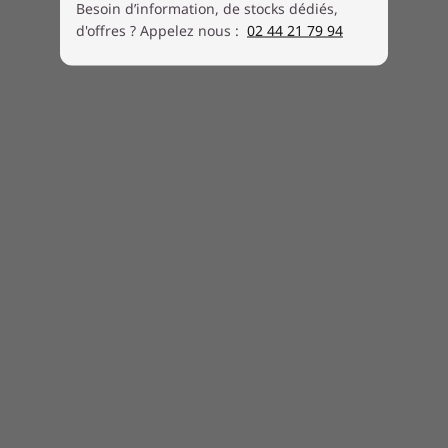
Besoin d’information, de stocks dédiés,
d'offres ? Appelez nous :
02 44 21 79 94
L’intelligence, c’est si pratique
Goûtez à la facilité d’utilisation d’un ordinateur
portable qui fonctionne de manière optimale à
l’aide de la dernière technologie d’IA. Grâce au
refroidissement intelligent, une fonctionnalité
®
conçue en collaboration avec Intel
, le Yoga 9i
(14") régule les performances pour vous offrir
une autonomie incroyable. De plus, la lecture
d’une vidéo locale passe automatiquement à la
résolution supérieure pour vous offrir un
divertissement d’une netteté incomparable.
Parlez également à l’assistant vocal Alexa, qui
comprend désormais une meilleure interface