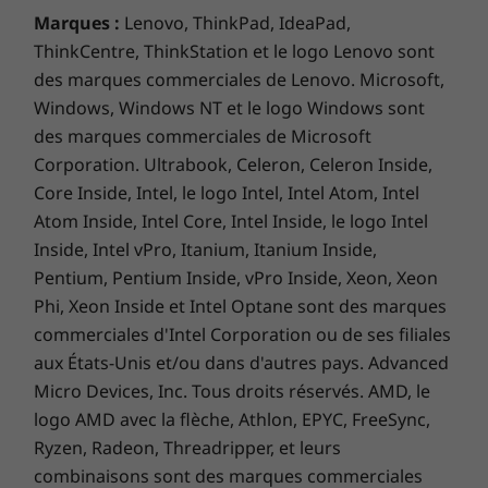
confidentialité pour webcam, qui oppose une
Marques :
Lenovo, ThinkPad, IdeaPad,
barrière physique aux pirates, ainsi que d’un
ThinkCentre, ThinkStation et le logo Lenovo sont
stylet avec emplacement de rangement qui se
des marques commerciales de Lenovo. Microsoft,
recharge sur son port. De plus, vous disposez
Windows, Windows NT et le logo Windows sont
d’un lecteur d’empreintes digitales qui relance
des marques commerciales de Microsoft
votre appareil en quelques secondes.
Corporation. Ultrabook, Celeron, Celeron Inside,
Core Inside, Intel, le logo Intel, Intel Atom, Intel
Atom Inside, Intel Core, Intel Inside, le logo Intel
Inside, Intel vPro, Itanium, Itanium Inside,
Pentium, Pentium Inside, vPro Inside, Xeon, Xeon
Phi, Xeon Inside et Intel Optane sont des marques
commerciales d'Intel Corporation ou de ses filiales
aux États-Unis et/ou dans d'autres pays. Advanced
Micro Devices, Inc. Tous droits réservés. AMD, le
De bons moments en perspective
logo AMD avec la flèche, Athlon, EPYC, FreeSync,
Ryzen, Radeon, Threadripper, et leurs
Le Yoga 9i (14") est la réponse unique pour
combinaisons sont des marques commerciales
tous vos divertissements et activités créatives.