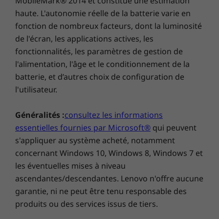
MobileMark® 2014 et constitue une estimation
haute. L'autonomie réelle de la batterie varie en
fonction de nombreux facteurs, dont la luminosité
de l'écran, les applications actives, les
fonctionnalités, les paramètres de gestion de
Des fonctionnalités pensées au mieux de
l'alimentation, l'âge et le conditionnement de la
vos intérêts
batterie, et d’autres choix de configuration de
l'utilisateur.
Le Yoga 9i (14") regorge de fonctionnalités qui
étendent encore des capacités déjà
Généralités :
consultez les informations
impressionnantes. Profitez d’une connectivité
essentielles fournies par Microsoft®
qui peuvent
haut débit avec les connecteurs USB
s'appliquer au système acheté, notamment
Thunderbolt™ 4 qui assurent des transferts de
concernant Windows 10, Windows 8, Windows 7 et
données rapides comme l’éclair avec les
périphériques les plus récents. Le WiFi 6 vous
les éventuelles mises à niveau
permet de naviguer sur le Web à toute vitesse,
ascendantes/descendantes. Lenovo n'offre aucune
même si votre réseau domestique est
garantie, ni ne peut être tenu responsable des
surchargé d’appareils. Vous bénéficierez
produits ou des services issus de tiers.
également de la sécurité d’un cache de