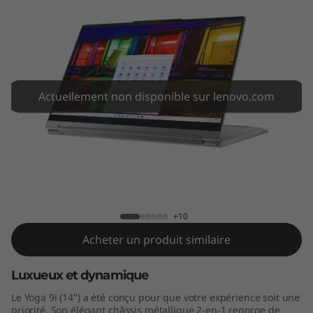
I
n
t
e
Actuellement non disponible sur lenovo.com
l
)
Yoga 9i (14" Intel)
+10
Acheter un produit similaire
Luxueux et dynamique
Le Yoga 9i (14") a été conçu pour que votre expérience soit une
priorité. Son élégant châssis métallique 2-en-1 regorge de