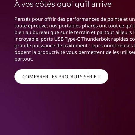
e
À vos côtés quoi qu’il arrive
r
r
i
n
Pensés pour offrir des performances de pointe et u
i
c
toute épreuve, nos portables phares ont tout ce qu’il
i
bien au bureau que sur le terrain et partout ailleurs
e
p
incroyable, ports USB Type-C Thunderbolt rapides com
a
grande puissance de traitement : leurs nombreuses f
s
l
dopent la productivité vous permettent de les utilise
partout.
l
a
COMPARER LES PRODUITS SÉRIE T
p
t
o
p