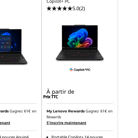
Copilot+ PC
5.0
(2)
À partir de
Prix TTC
Gagnez
61€
en
Gagnez
61€
en
ards
My Lenovo Rewards
Rewards
tenant
S’inscrire maintenant
4 pouces équipé
Portable Copilot+ 14 pouces