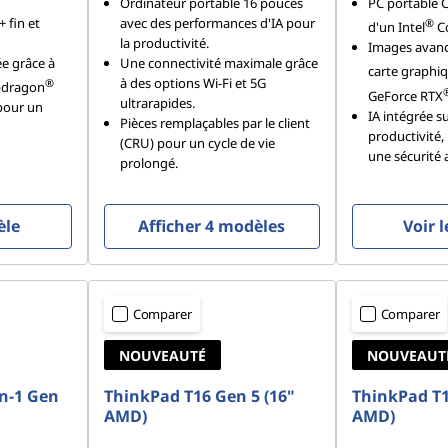
Ordinateur portable 16 pouces
PC portable C
 fin et
avec des performances d'IA pour
®
d'un Intel
Co
la productivité.
Images avanc
ée grâce à
Une connectivité maximale grâce
carte graphi
à des options Wi-Fi et 5G
®
pdragon
GeForce RTX
ultrarapides.
 pour un
IA intégrée su
Pièces remplaçables par le client
productivité, 
(CRU) pour un cycle de vie
une sécurité 
prolongé.
èle
Afficher 4 modèles
Voir 
Comparer
Comparer
NOUVEAUTÉ
NOUVEAUT
n-1 Gen
ThinkPad T16 Gen 5 (16"
ThinkPad T1
AMD)
AMD)