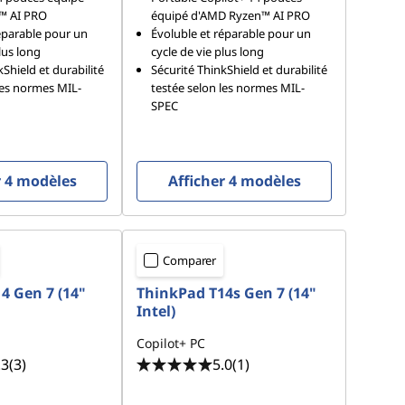
™ AI PRO
équipé d'AMD Ryzen™ AI PRO
éparable pour un
Évoluble et réparable pour un
lus long
cycle de vie plus long
Shield et durabilité
Sécurité ThinkShield et durabilité
les normes MIL-
testée selon les normes MIL-
SPEC
r 4 modèles
Afficher 4 modèles
Comparer
4 Gen 7 (14"
ThinkPad T14s Gen 7 (14"
Intel)
Copilot+ PC
.3
(3)
5.0
(1)