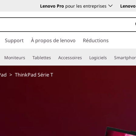
Lenovo Pro
pour les entreprises
Lenovo 
Support
À propos de lenovo
Réductions
Moniteurs
Tablettes
Accessoires
Logiciels
Smartpho
Pad
>
ThinkPad Série T