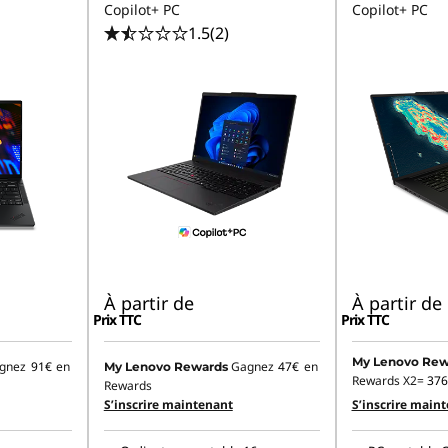
Copilot+ PC
Copilot+ PC
1.5
(2)
À partir de
À partir de
Prix TTC
Prix TTC
My Lenovo Rew
gnez
91€
en
Gagnez
47€
en
My Lenovo Rewards
Rewards X2=
376
Rewards
S’inscrire maintenant
S’inscrire main