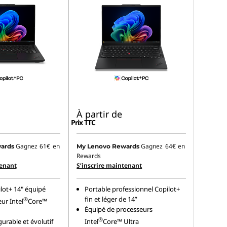
À partir de
Prix TTC
Gagnez
61€
en
Gagnez
64€
en
ards
My Lenovo Rewards
Rewards
tenant
S’inscrire maintenant
lot+ 14" équipé
Portable professionnel Copilot+
fin et léger de 14”
®
ur Intel
Core™
Équipé de processeurs
®
gurable et évolutif
Intel
Core™ Ultra