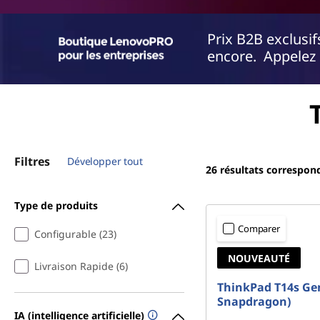
s
Prix B2B exclusi
encore. Appelez 
Filtres
Développer tout
26
résultats correspon
Type de produits
Comparer
Configurable (23)
NOUVEAUTÉ
Livraison Rapide (6)
ThinkPad T14s Gen
Snapdragon)
IA (intelligence artificielle)