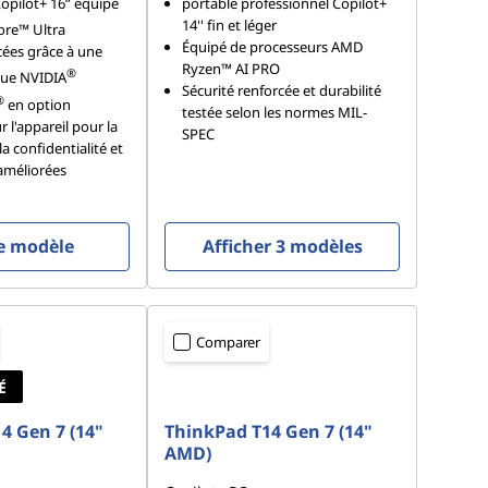
opilot+ 16ʺ équipé
portable professionnel Copilot+
14'' fin et léger
re™ Ultra
Équipé de processeurs AMD
ées grâce à une
Ryzen™ AI PRO
®
que NVIDIA
Sécurité renforcée et durabilité
®
en option
testée selon les normes MIL-
r l'appareil pour la
SPEC
la confidentialité et
améliorées
le modèle
Afficher 3 modèles
Comparer
É
4 Gen 7 (14"
ThinkPad T14 Gen 7 (14"
AMD)