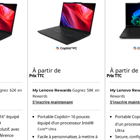
À partir de
À partir de
Prix TTC
Prix TTC
gnez
62€
en
Gagnez
58€
en
My Lenovo Rewards
My Lenovo Rew
Rewards
Rewards
S’inscrire maintenant
S’inscrire main
 16" équipé
Portable Copilot+ 16 pouces
Portable Copi
O
équipé d’un processeur Intel®
d'un processe
lutif, avec
Core™ Ultra
Ultra
éférence
Facile à personnaliser, à mettre à
Secure, confi