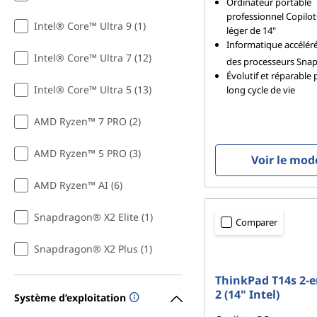
Ordinateur portable
professionnel Copilot+
Intel® Core™ Ultra 9 (1)
léger de 14"
Informatique accélér
Intel® Core™ Ultra 7 (12)
des processeurs Sna
Évolutif et réparable
Intel® Core™ Ultra 5 (13)
long cycle de vie
AMD Ryzen™ 7 PRO (2)
AMD Ryzen™ 5 PRO (3)
Voir le mod
AMD Ryzen™ AI (6)
Snapdragon® X2 Elite (1)
Comparer
Snapdragon® X2 Plus (1)
ThinkPad T14s 2-e
2 (14" Intel)
Système d’exploitation