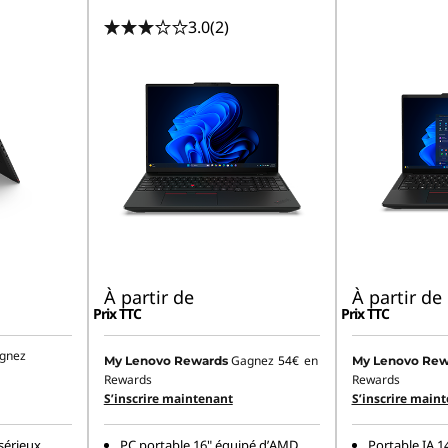
3.0
(2)
À partir de
À partir de
Prix TTC
Prix TTC
gnez
Gagnez
54€
en
My Lenovo Rewards
My Lenovo Rew
Rewards
Rewards
S’inscrire maintenant
S’inscrire main
sérieux
PC portable 16" équipé d’AMD
Portable IA 1