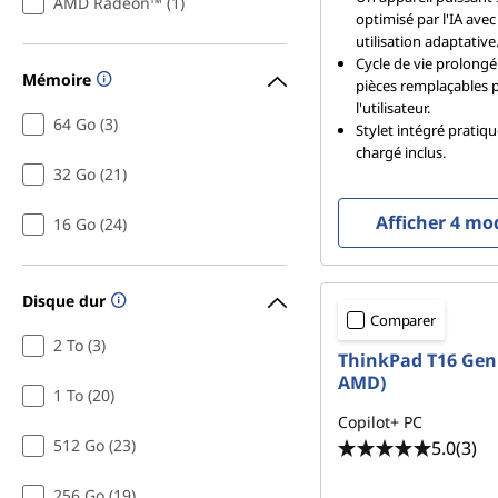
AMD Radeon™ (1)
optimisé par l'IA ave
utilisation adaptative
Cycle de vie prolongé
Mémoire
pièces remplaçables 
l'utilisateur.
64 Go (3)
Stylet intégré pratiq
chargé inclus.
32 Go (21)
Afficher 4 mo
16 Go (24)
Disque dur
Comparer
2 To (3)
ThinkPad T16 Gen 
AMD)
1 To (20)
Copilot+ PC
512 Go (23)
5.0
(3)
256 Go (19)