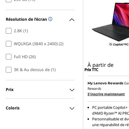
Résolution de l’écran
2.8K (1)
WQUXGA (3840 x 2400) (2)
Full HD (26)
À partir de
3K & Au dessus de (1)
Prix TTC
Ga
My Lenovo Rewards
Rewards
Prix
S’inscrire maintenant
PC portable Copilot+
Coloris
d’AMD Ryzen™ AI PR
Personnalisable et évo
une réparabilité de r