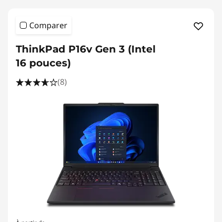
r
Comparer
u
ThinkPad P16v Gen 3 (Intel
c
16 pouces)
t
(8)
i
o
n