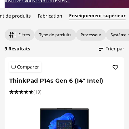
s
Inscrivez-vous GRATUITEMENT
t
Enseignement supérieur
t de produits
Fabrication
a
Filtres
Type de produits
Processeur
Système d
t
9 Résultats
Trier par
i
o
Comparer
n
ThinkPad P14s Gen 6 (14" Intel)
s
(19)
f
o
r