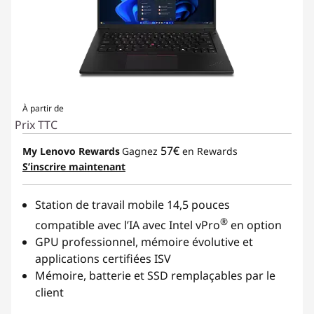
E
n
g
i
À partir de
Prix TTC
n
57€
My Lenovo Rewards
Gagnez
en Rewards
S’inscrire maintenant
e
e
Station de travail mobile 14,5 pouces
®
compatible avec l’IA avec Intel vPro
en option
r
GPU professionnel, mémoire évolutive et
i
applications certifiées ISV
Mémoire, batterie et SSD remplaçables par le
n
client