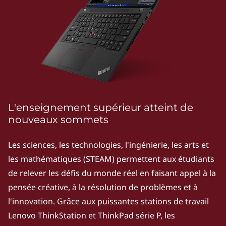
k
P
S
e
r
i
L'enseignement supérieur atteint de
nouveaux sommets
e
Les sciences, les technologies, l'ingénierie, les arts et
s
les mathématiques (STEAM) permettent aux étudiants
|
de relever les défis du monde réel en faisant appel à la
pensée créative, à la résolution de problèmes et à
P
l'innovation. Grâce aux puissantes stations de travail
o
Lenovo ThinkStation et ThinkPad série P, les