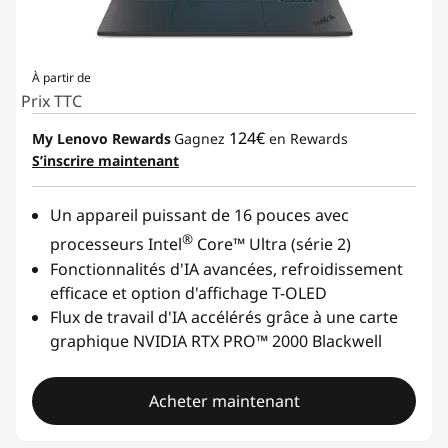
u
r
À partir de
Prix TTC
e
124€
My Lenovo Rewards
Gagnez
en Rewards
,
S’inscrire maintenant
&
Un appareil puissant de 16 pouces avec
®
processeurs Intel
Core™ Ultra (série 2)
C
Fonctionnalités d'IA avancées, refroidissement
o
efficace et option d'affichage T-OLED
Flux de travail d'IA accélérés grâce à une carte
n
graphique NVIDIA RTX PRO™ 2000 Blackwell
s
Acheter maintenant
t