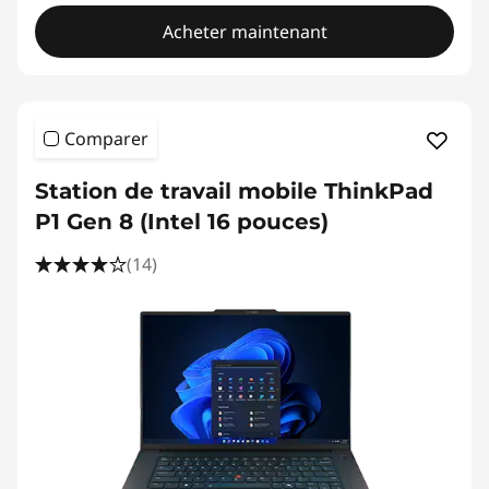
g
Acheter maintenant
,
A
Comparer
r
Station de travail mobile ThinkPad
c
P1 Gen 8 (Intel 16 pouces)
h
(14)
i
t
e
c
t