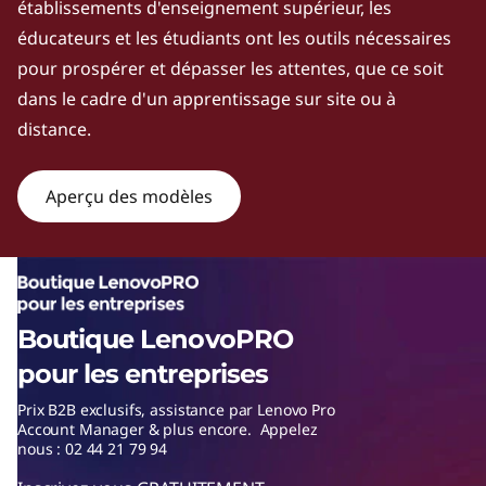
établissements d'enseignement supérieur, les
w
éducateurs et les étudiants ont les outils nécessaires
e
pour prospérer et dépasser les attentes, que ce soit
dans le cadre d'un apprentissage sur site ou à
r
distance.
f
Aperçu des modèles
u
l
w
Boutique LenovoPRO
o
pour les entreprises
r
Prix B2B exclusifs, assistance par Lenovo Pro
Account Manager & plus encore. Appelez
k
nous : 02 44 21 79 94