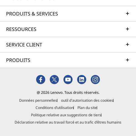
d
d
d
d
d
PRODUITS & SERVICES
o
o
o
o
o
w
w
w
w
w
RESSOURCES
t
t
t
t
t
SERVICE CLIENT
o
o
o
o
o
PRODUITS
F
T
I
Y
L
a
w
n
o
i
c
i
s
u
n
@ 2026 Lenovo. Tous droits réservés.
e
t
t
T
k
Données personnelles
outil d'autorisation des cookies
b
t
a
u
e
Conditions d’utilisation
Plan du site
Politique relative aux suggestions de tiers
o
e
g
b
d
Déclaration relative au travail forcé et au trafic d'êtres humains
o
r
r
e
I