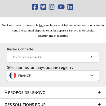
O
O
O
O
O
p
p
p
p
p
e
e
e
e
e
Veuillez trouver ci-dessous le
lien
vers les caractéristiques et les fonctionnalités du
n
n
n
n
n
contrôle parental disponible sur les appareils Lenovo & Motorola.
Smartphone
et
tablettes
s
s
s
s
s
a
a
a
a
a
Rester Connecté
n
n
n
n
n
Entrez votre email ici
e
e
e
e
e
Sélectionnez un pays ou une région :
w
w
w
w
w
FRANCE
w
w
w
w
w
i
i
i
i
i
À PROPOS DE LENOVO
n
n
n
n
n
DES SOLUTIONS POUR