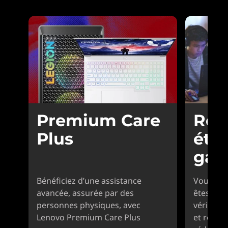
Premium Care
Réd
Plus
étu
gam
Bénéficiez d’une assistance
Vous fai
avancée, assurée par des
êtes pro
personnes physiques, avec
vérifier 
Lenovo Premium Care Plus
et recev