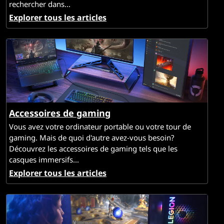
rechercher dans...
e
Explorer tous les articles
s
g
a
m
Accessoires de gaming
i
Vous avez votre ordinateur portable ou votre tour de
n
gaming. Mais de quoi d'autre avez-vous besoin?
Découvrez les accessoires de gaming tels que les
g
casques immersifs...
Explorer tous les articles