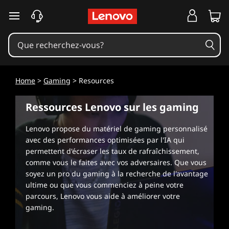
R
passer au contenu principal
e
s
s
Home
>
Gaming
> Resources
o
Ressources Lenovo sur les gaming
u
Lenovo propose du matériel de gaming personnalisé
r
avec des performances optimisées par l'IA qui
permettent d'écraser les taux de rafraîchissement,
c
comme vous le faites avec vos adversaires. Que vous
soyez un pro du gaming à la recherche de l'avantage
e
ultime ou que vous commenciez à peine votre
parcours, Lenovo vous aide à améliorer votre
s
gaming.