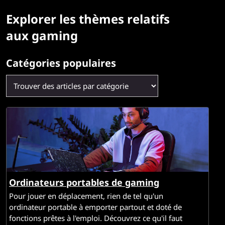
L
Explorer les thèmes relatifs
e
aux gaming
n
o
Catégories populaires
v
o
p
o
u
Ordinateurs portables de gaming
r
Pour jouer en déplacement, rien de tel qu'un
ordinateur portable à emporter partout et doté de
l
fonctions prêtes à l'emploi. Découvrez ce qu'il faut