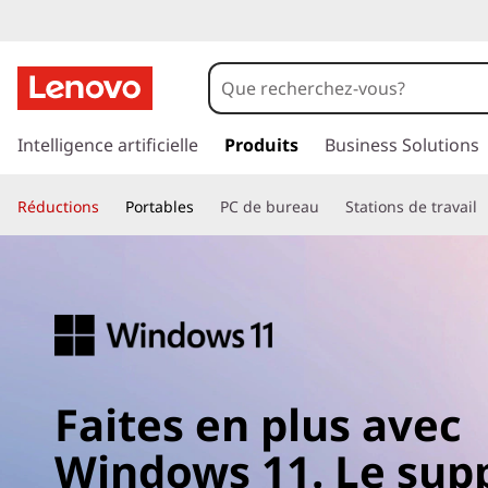
p
a
Intelligence artificielle
Produits
Business Solutions
s
s
Réductions
Portables
PC de bureau
Stations de travail
e
r
a
u
c
o
n
t
Faites en plus avec
e
n
Windows 11. Le sup
u
p