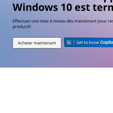
Windows 10 est ter
r
i
n
c
Effectuez une mise à niveau dès maintenant pour re
i
productif.
p
a
l
Acheter maintenant