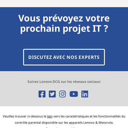
Vous prévoyez votre
prochain projet IT ?
DISCUTEZ AVEC NOS EXPERTS
Suivez Lenovo DCG sur les réseaux sociaux:
O
O
O
O
O
p
p
p
p
p
e
e
e
e
e
Veuillez trouver ci-dessous le
lien
vers les caractéristiques et les fonctionnalités du
contrôle parental disponible sur les appareils Lenovo & Motorola.
n
n
n
n
n