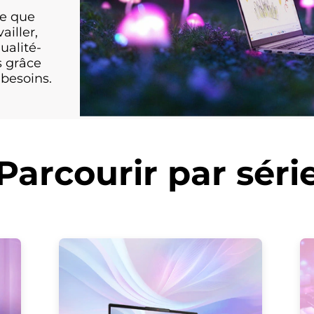
ce que
ailler,
qualité-
s grâce
besoins.
Parcourir par séri