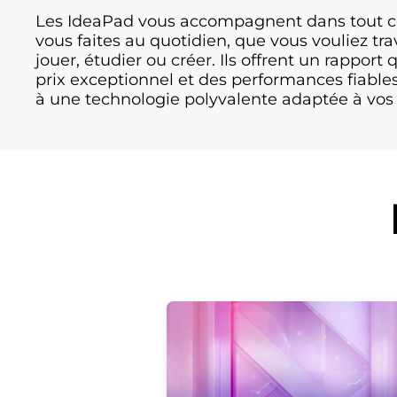
t
Les IdeaPad vous accompagnent dans tout 
s
vous faites au quotidien, que vous vouliez trav
jouer, étudier ou créer. Ils offrent un rapport 
e
prix exceptionnel et des performances fiable
t
à une technologie polyvalente adaptée à vos 
a
c
c
e
s
s
i
b