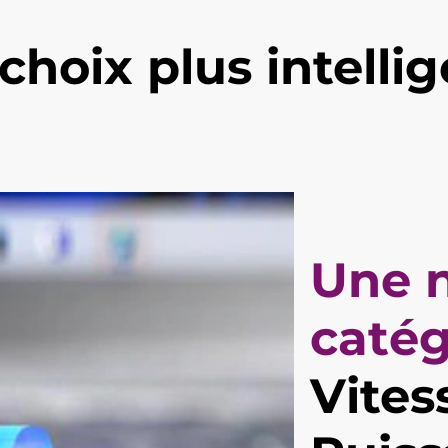
choix plus intelli
Une n
catég
Vites