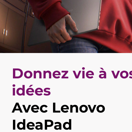
d
–
p
o
l
y
Donnez vie à vo
v
a
idées
l
Avec Lenovo
e
n
IdeaPad