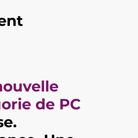
gent
ouvelle
orie de PC
se.