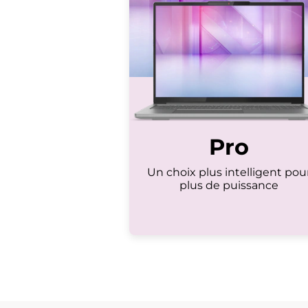
l
e
s
Pro
Un choix plus intelligent pou
plus de puissance