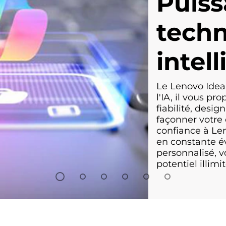
Puiss
techn
intell
Le Lenovo Idea
l'IA, il vous pr
fiabilité, design
façonner votre
confiance à Le
en constante év
personnalisé, v
potentiel illimit