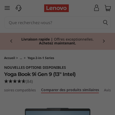
Y
passer au contenu principal
o
g
Currently displaying item 2 of 2
a
Livraison rapide
|
Offres exceptionnelles.
Achetez maintenant.
B
o
Accueil
>
...
>
Yoga 2-in-1 Series
NOUVELLES OPTIONS DISPONIBLES
o
Yoga Book 9i Gen 9 (13" Intel)
k
(84)
Comparer des produits similaires
cessoires compatibles
Avis
9
i