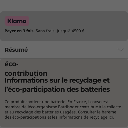
Payer en 3 fois.
Sans frais. Jusqu'à 4500 €
Résumé
éco-
Conçu pour tout faire : Le portable a
contribution
évolué
Informations sur le recyclage et
Équipé du dernier processeur Intel® Evo™
l’éco-participation des batteries
Edition Core™ Ultra 7, le Lenovo Yoga Book 9i
Gen 9 (13″ Intel) est parfaitement adapté à
Ce produit contient une batterie. En France, Lenovo est
membre de l’éco-organisme Batribox et contribue à la collecte
votre style de vie hybride. Associé à
et au recyclage des batteries usagées. Consulter le barème
l'apprentissage automatique accéléré de
des éco-participations et les informations de recyclage
ici.
Lenovo AI Engine+, l'appareil libère