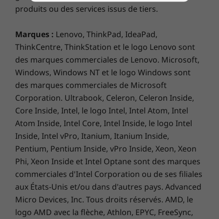
produits ou des services issus de tiers.
Marques :
Lenovo, ThinkPad, IdeaPad,
La durabilité est intégrée, à l'intérieur
ThinkCentre, ThinkStation et le logo Lenovo sont
comme à l'extérieur.
des marques commerciales de Lenovo. Microsoft,
Windows, Windows NT et le logo Windows sont
®
Le Yoga Book 9i, certifié ENERGY STAR
et
des marques commerciales de Microsoft
®
EPEAT
Gold*, est livré dans un emballage
Corporation. Ultrabook, Celeron, Celeron Inside,
sans plastique. Tous les cartons utilisés dans
Core Inside, Intel, le logo Intel, Intel Atom, Intel
l'emballage sont certifiés FSCTM et fabriqués à
Atom Inside, Intel Core, Intel Inside, le logo Intel
partir de matériaux contrôlés**. Le boîtier de
Inside, Intel vPro, Itanium, Itanium Inside,
l'adaptateur d'alimentation est fabriqué à
Pentium, Pentium Inside, vPro Inside, Xeon, Xeon
partir de 90 % de plastique recyclé post-
Phi, Xeon Inside et Intel Optane sont des marques
consommation et le capot supérieur est en
commerciales d'Intel Corporation ou de ses filiales
aluminium 100 % recyclé. Tous les appareils
aux États-Unis et/ou dans d'autres pays. Advanced
Yoga Book 9i Gen 9 (13″ Intel) sont certifiés
Micro Devices, Inc. Tous droits réservés. AMD, le
neutres en carbone.***
logo AMD avec la flèche, Athlon, EPYC, FreeSync,