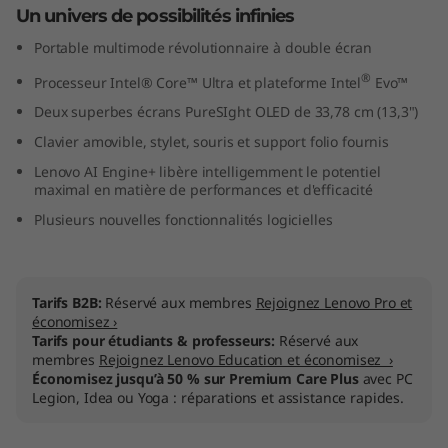
Un univers de possibilités infinies
e
Portable multimode révolutionnaire à double écran
l
®
Processeur Intel® Core™ Ultra et plateforme Intel
Evo™
)
Deux superbes écrans PureSIght OLED de 33,78 cm (13,3")
Clavier amovible, stylet, souris et support folio fournis
Lenovo AI Engine+ libère intelligemment le potentiel
maximal en matière de performances et d'efficacité
Plusieurs nouvelles fonctionnalités logicielles
Tarifs B2B:
Réservé aux membres
Rejoignez Lenovo Pro et
économisez ›
Tarifs pour étudiants & professeurs:
Réservé aux
membres
Rejoignez Lenovo Education et économisez ›
Économisez jusqu’à 50 % sur Premium Care Plus
avec PC
Legion, Idea ou Yoga : réparations et assistance rapides.