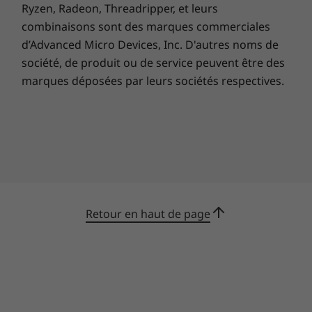
Ryzen, Radeon, Threadripper, et leurs
* Certifié EPEAT dans les zones concernées. Consultez le statut de
certification par pays sur
www.epeat.net
.
combinaisons sont des marques commerciales
** Codes de la licence FSC : C126093, C151697
d’Advanced Micro Devices, Inc. D'autres noms de
***Neutralité carbone certifiée par TÜV Rheinland.
société, de produit ou de service peuvent être des
marques déposées par leurs sociétés respectives.
Retour en haut de page
Un avenir plus intelligent
Grâce à l'apprentissage automatique, le Yoga
Book9i Gen 9 avec Lenovo AI Engine+ améliore
vos performances au travail, dans vos tâches
de création et dans vos jeux. Que vous