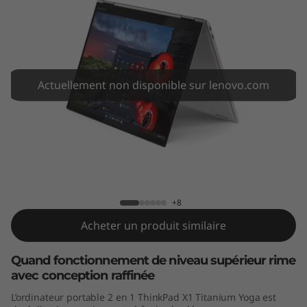
T
i
t
a
Actuellement non disponible sur lenovo.com
n
i
ThinkPad X1 Titanium Yoga (13,5" Intel)
u
m
+8
Acheter un produit similaire
Y
Quand fonctionnement de niveau supérieur rime
o
avec conception raffinée
g
L’ordinateur portable 2 en 1 ThinkPad X1 Titanium Yoga est