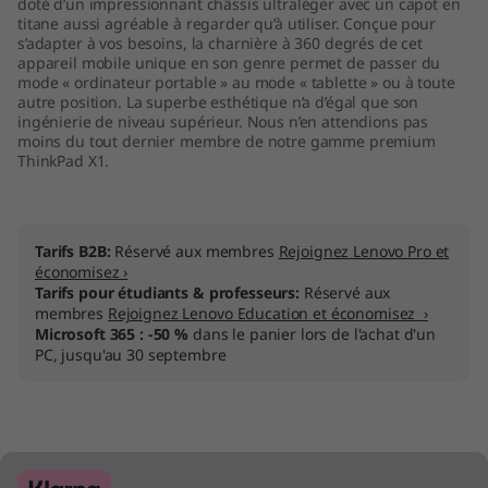
doté d’un impressionnant châssis ultraléger avec un capot en
a
titane aussi agréable à regarder qu’à utiliser. Conçue pour
s’adapter à vos besoins, la charnière à 360 degrés de cet
appareil mobile unique en son genre permet de passer du
(
mode « ordinateur portable » au mode « tablette » ou à toute
autre position. La superbe esthétique n’a d’égal que son
1
ingénierie de niveau supérieur. Nous n’en attendions pas
moins du tout dernier membre de notre gamme premium
3
ThinkPad X1.
,
Tarifs B2B:
Réservé aux membres
Rejoignez Lenovo Pro et
5
économisez ›
Tarifs pour étudiants & professeurs:
Réservé aux
"
membres
Rejoignez Lenovo Education et économisez ›
Microsoft 365 : -50 %
dans le panier lors de l'achat d'un
I
PC, jusqu'au 30 septembre
n
t