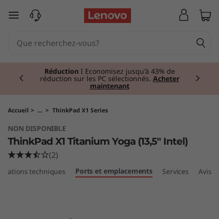
T
passer au contenu principal
h
i
Currently displaying item 1 of 2
n
Réduction
I Economisez jusqu'à 43% de
réduction sur les PC sélectionnés.
Acheter
maintenant
k
P
Accueil
>
...
>
ThinkPad X1 Series
NON DISPONIBLE
a
ThinkPad X1 Titanium Yoga (13,5" Intel)
d
(2)
Ports et emplacements
fications techniques
Services
Avis
X
1