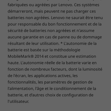
attributs des fichiers, la configuration du système et les environnements de
fabriquées ou agréées par Lenovo. Ces systèmes
fonctionnement ; les vitesses réelles varient et peuvent être inférieures à celles
démarreront, mais peuvent ne pas charger ces
attendues.
batteries non agréées. Lenovo ne saurait être tenu
pour responsable du bon fonctionnement et de la
Clavier
sécurité de batteries non agréées et n'assume
Résistant aux éclaboussures
aucune garantie en cas de panne ou de dommage
Rétroéclairage à LED blanches
résultant de leur utilisation. * L'autonomie de la
TrackPad à retour haptique
batterie est basée sur la méthodologie
Touches de commande d’appel (F9-F11)
MobileMark® 2014 et constitue une estimation
Conçu pour le futur
haute. L'autonomie réelle de la batterie varie en
Alimentation
fonction de nombreux facteurs, dont la luminosité
USB-C 65 W
L’ordinateur portable 2 en 1 ThinkPad X1
de l'écran, les applications actives, les
Titanium Yoga offre une véritable expérience
Stations d’accueil prises en charge
fonctionnalités, les paramètres de gestion de
de type smartphone dans un PC toujours
Réplicateur de ports USB-C (MicroSD, SD, 2 x USB-a
l'alimentation, l'âge et le conditionnement de la
connecté. Le WiFi 6 vous offre une connexion
Gen 1, HDMI, USB-C)
batterie, et d’autres choix de configuration de
rapide même sur des plateformes publiques
Station d’accueil USB-C
très fréquentées. De plus, avec le service
l'utilisateur.
Station d’accueil ThinkPad Thunderbolt 4
4G/5G en option*, vous bénéficiez d’un accès