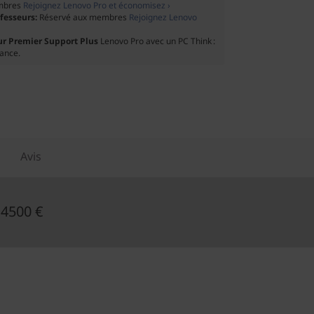
mbres
Rejoignez Lenovo Pro et économisez ›
ofesseurs:
Réservé aux membres
Rejoignez Lenovo
ur Premier Support Plus
Lenovo Pro avec un PC Think :
tance.
Avis
 4500 €