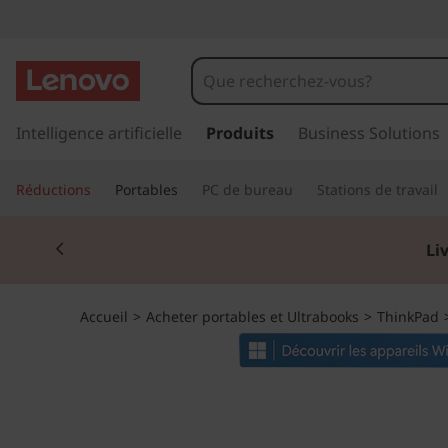
T
h
i
p
a
Intelligence artificielle
Produits
Business Solutions
n
s
s
k
Réductions
Portables
PC de bureau
Stations de travail
e
r
P
Currently displaying item 2 of 2
a
Li
u
a
c
o
d
Accueil
>
Acheter portables et Ultrabooks
>
ThinkPad
n
t
X
e
n
1
u
p