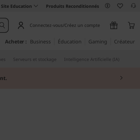
Site Education
Produits Reconditionnés
Connectez-vous/Créez un compte
Acheter :
Business
Éducation
Gaming
Créateur
nes
Serveurs et stockage
Intelligence Artificielle (IA)
nt.
e ou Sketchpad.