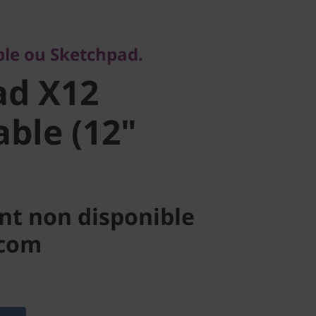
d X12
ble ou Sketchpad.
le (12"
ad X12
ble (12"
nt non disponible
.com