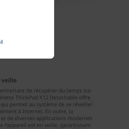
94
veille
 permettant de récupérer du temps sur
ablette ThinkPad X12 Detachable offre
qui permet au système de se réveiller
ément à Internet. En outre, la
 et de diverses applications modernes
’appareil est en veille, garantissant