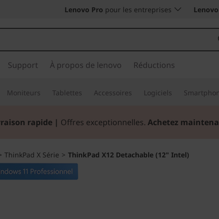
Lenovo Pro
pour les entreprises
Lenovo 
Support
À propos de lenovo
Réductions
Moniteurs
Tablettes
Accessoires
Logiciels
Smartpho
vraison rapide
|
Offres exceptionnelles.
Achetez maintena
>
ThinkPad X Série
>
ThinkPad X12 Detachable (12" Intel)
Tablette, portabl