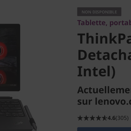
ThinkPa
NON DISPONIBLE
Tablette, porta
Detachab
ThinkP
Intel)
Detacha
Intel)
Actuelleme
sur lenovo
4.6
(305)