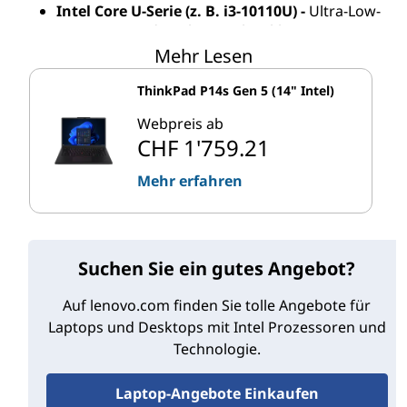
Intel Core U-Serie (z. B. i3-10110U) -
Ultra-Low-
Power-CPUs, die relativ mehr Akku-Energie
verbrauchen und mehr Wärme abgeben. Die
Mehr Lesen
Prozessoren der U-Serie treiben eine Vielzahl von
Mainstream-Laptops für den Consumer-Bereich
ThinkPad P14s Gen 5 (14" Intel)
an.
Webpreis ab
Intel Core H-Serie (z. B. i7-10850H) -
CPUs, die
CHF 1'759.21
leistungsstarke Grafiken unterstützen (ideal für
Gaming-Rigs und Workstations), aber bei
Mehr erfahren
höheren Temperaturen laufen und den Akku
schneller entladen.
Es gibt auch eine "K"-Bezeichnung (z. B. i9-10980HK) für
Suchen Sie ein gutes Angebot?
Intel-Chips mit freigeschalteten Multiplikatoren, die
Auf lenovo.com finden Sie tolle Angebote für
eine Übertaktung des Prozessors ermöglichen, wenn
Laptops und Desktops mit Intel Prozessoren und
die Bedingungen es unterstützen.
Technologie.
Intels mobile Prozessoren der 10. Generation werden
Laptop-Angebote Einkaufen
voraussichtlich für mehrere Jahre auf dem Markt