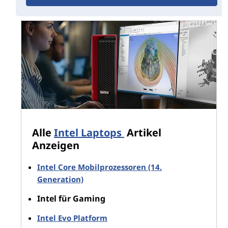
an. Lesen Sie immer die Spezifikationen
jedes PCs, den Sie in Betracht ziehen, um
sicherzustellen, dass er das hat, was Sie
wollen.
------------------------
Intel Core Prozessoren: Gaming-Leistung,
wenn Sie sie brauchen
Intel hat für seine leistungsstarke Hybrid-
Prozessorarchitektur viel Lob erhalten, auch von
Alle
Intel Laptops
Artikel
Gamern. Es handelt sich um eine Innovation aus der
Anzeigen
Mitte der 2020er Jahre, die die fortschrittlichsten Chips
des Unternehmens in spezialisierte Abschnitte für
Intel Core Mobilprozessoren (14.
verschiedene Aufgaben unterteilt – eine Gruppe von
Generation)
Performance-Kernen (P-Kerne) für die
anspruchsvollsten Arbeiten und einen größeren Satz
Intel für Gaming
3
effizienter Kerne (E-Kerne) für alles andere.
Intel Evo Platform