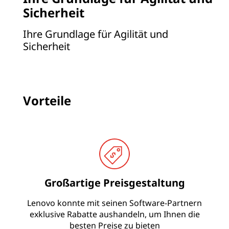
e
Sicherheit
S
Ihre Grundlage für Agilität und
Sicherheit
o
l
u
Vorteile
t
i
o
Großartige Preisgestaltung
n
Lenovo konnte mit seinen Software-Partnern
s
exklusive Rabatte aushandeln, um Ihnen die
besten Preise zu bieten