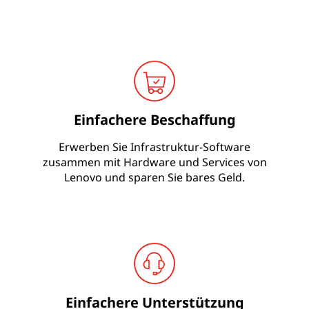
&
S
y
s
Einfachere Beschaffung
t
Erwerben Sie Infrastruktur-Software
e
zusammen mit Hardware und Services von
Lenovo und sparen Sie bares Geld.
m
s
Einfachere Unterstützung