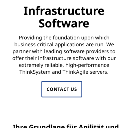
t
Infrastructure
u
Software
r
e
Providing the foundation upon which
business critical applications are run. We
S
partner with leading software providers to
offer their infrastructure software with our
o
extremely reliable, high-performance
ThinkSystem and ThinkAgile servers.
f
t
CONTACT US
w
a
r
Ihre Grundlage für Agilität und