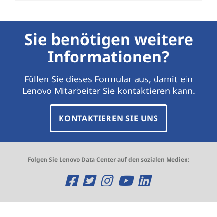
Sie benötigen weitere
Informationen?
Füllen Sie dieses Formular aus, damit ein
Lenovo Mitarbeiter Sie kontaktieren kann.
KONTAKTIEREN SIE UNS
Folgen Sie Lenovo Data Center auf den sozialen Medien:
O
O
O
O
O
p
p
p
p
p
e
e
e
e
e