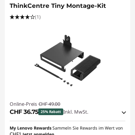
ThinkCentre Tiny Montage-Kit
(1)
Online-Preis
CHF 49.00
CHF 36.75
Inkl. MwSt.
25% Rabatt
eCoupon-Rabatt :
-CHF 12.25
My Lenovo Rewards
Sammeln Sie Rewards im Wert von
CHF1
Jetzt anmelden