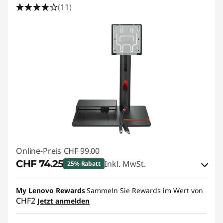
(11)
Online-Preis
CHF 99.00
CHF 74.25
Inkl. MwSt.
25% Rabatt
eCoupon-Rabatt :
-CHF 24.75
My Lenovo Rewards
Sammeln Sie Rewards im Wert von
CHF2
Jetzt anmelden
eCoupon :
SALES