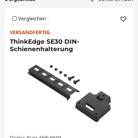
&
M
Vergleichen
o
VERSANDFERTIG
u
ThinkEdge SE30 DIN-
Schienenhalterung
n
t
s
Online-Preis
CHF 19.01