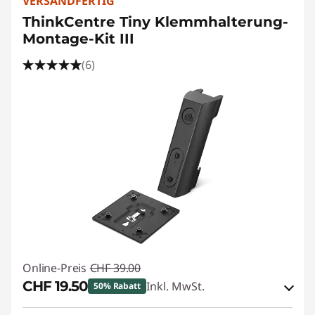
VERSANDFERTIG
ThinkCentre Tiny Klemmhalterung-
Montage-Kit III
(6)
Online-Preis
CHF 39.00
CHF 19.50
Inkl. MwSt.
50% Rabatt
eCoupon-Rabatt :
-CHF 19.50